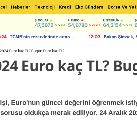
cel
Haberler
Teknoloji
Kredi
Eko Gündem
Borsa Ve Yat
DOLAR
EURO
STERLIN
47,5972
54,9780
64,2154
%0.06
%-0.08
%0.13
Bakan Şimşek, Batman Havalimanı
Akaryakıt fiyatl
2:03
11:56
için umut verici açıklamalarda
Yeni tarih açıkl
bulundu
 2024 Euro kaç TL? Bugün Euro kaç TL?
024 Euro kaç TL? B
şi, Euro'nun güncel değerini öğrenmek istiy
 sorusu oldukça merak ediliyor. 24 Aralık 2