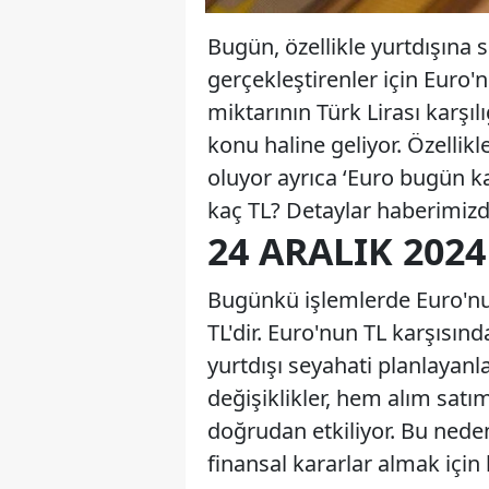
Bugün, özellikle yurtdışına 
gerçekleştirenler için Euro'
miktarının Türk Lirası karşıl
konu haline geliyor. Özelli
oluyor ayrıca ‘Euro bugün ka
kaç TL? Detaylar haberimiz
24 ARALIK 202
Bugünkü işlemlerde Euro'nun 
TL'dir. Euro'nun TL karşısınd
yurtdışı seyahati planlayanl
değişiklikler, hem alım satı
doğrudan etkiliyor. Bu nede
finansal kararlar almak için