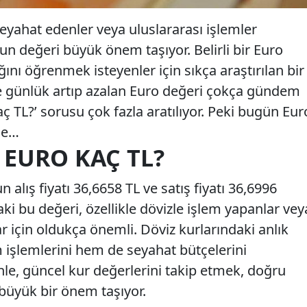
seyahat edenler veya uluslararası işlemler
nun değeri büyük önem taşıyor. Belirli bir Euro
ığını öğrenmek isteyenler için sıkça araştırılan bir
kle günlük artıp azalan Euro değeri çokça gündem
ç TL?’ sorusu çok fazla aratılıyor. Peki bugün Eur
de…
4 EURO KAÇ TL?
alış fiyatı 36,6658 TL ve satış fiyatı 36,6996
aki bu değeri, özellikle dövizle işlem yapanlar vey
ar için oldukça önemli. Döviz kurlarındaki anlık
m işlemlerini hem de seyahat bütçelerini
nle, güncel kur değerlerini takip etmek, doğru
 büyük bir önem taşıyor.