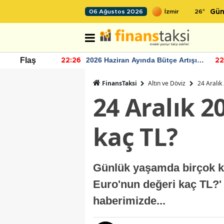
26
°
06 Ağustos 2026
Gün
a Bütçe Artışı
TCMB'nin rezervlerinde artan
Flaş
22:24
1
momentum devam ediyor
FinansTaksi
Altın ve Döviz
24 Aralık
24 Aralık 2
kaç TL?
Günlük yaşamda birçok ki
Euro'nun değeri kaç TL?'
haberimizde...