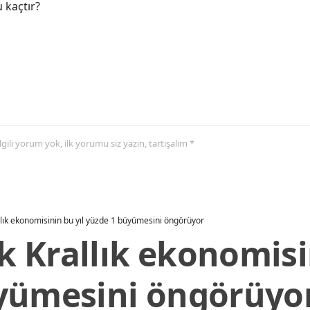
 kaçtır?
 ilgili yorum yok, ilk yorumu siz yazın, tartışalım *
allık ekonomisinin bu yıl yüzde 1 büyümesini öngörüyor
ik Krallık ekonomisi
yümesini öngörüyo