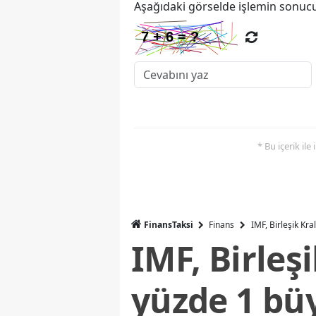
Aşağıdaki görselde işlemin sonucu
* Bu içerik ile
FinansTaksi
Finans
IMF, Birleşik Kr
IMF, Birleş
yüzde 1 bü