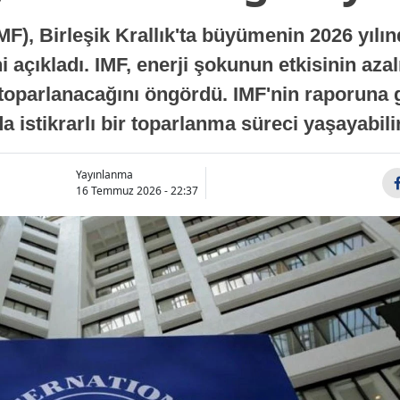
MF), Birleşik Krallık'ta büyümenin 2026 yılı
 açıkladı. IMF, enerji şokunun etkisinin azal
oparlanacağını öngördü. IMF'nin raporuna gö
a istikrarlı bir toparlanma süreci yaşayabilir
Yayınlanma
16 Temmuz 2026 - 22:37