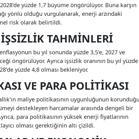
ve 2028'de yüzde 1,7 büyüme öngörülüyor. Buna karşın
ğı yönlü olduğu vurgulanarak, enerji arzındaki
 risk olarak belirtildi.
İŞSIZLIK TAHMINLERI
a enflasyonun bu yıl sonunda yüzde 3,5'e, 2027 ve
ceği öngörülüyor. Ayrıca işsizlik oranının bu yıl yüzde
028'de yüzde 4,8 olması bekleniyor.
KASI VE PARA POLITIKASI
rallık'ın maliye politikasının uygunluğunun korunduğ
üyümeyi destekleyen harcamalar arasında dengeli bir
Ayrıca, para politikasının yüksek enerji fiyatlarının
layıcı olması gerektiğinin altı çizildi.