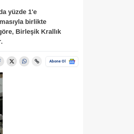
nda yüzde 1'e
masıyla birlikte
re, Birleşik Krallık
.
Abone Ol