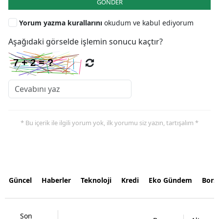
GÖNDER
Yorum yazma kurallarını
okudum ve kabul ediyorum
Aşağıdaki görselde işlemin sonucu kaçtır?
* Bu içerik ile ilgili yorum yok, ilk yorumu siz yazın, tartışalım *
Güncel
Haberler
Teknoloji
Kredi
Eko Gündem
Bors
Son