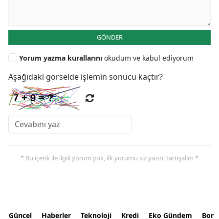
GÖNDER
Yorum yazma kurallarını
okudum ve kabul ediyorum
Aşağıdaki görselde işlemin sonucu kaçtır?
* Bu içerik ile ilgili yorum yok, ilk yorumu siz yazın, tartışalım *
Güncel
Haberler
Teknoloji
Kredi
Eko Gündem
Bors