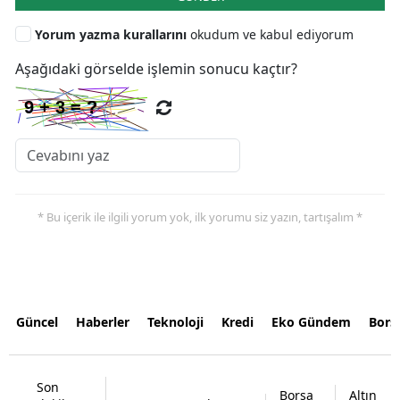
Yorum yazma kurallarını
okudum ve kabul ediyorum
Aşağıdaki görselde işlemin sonucu kaçtır?
* Bu içerik ile ilgili yorum yok, ilk yorumu siz yazın, tartışalım *
Güncel
Haberler
Teknoloji
Kredi
Eko Gündem
Bors
Son
Borsa
Altın