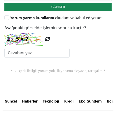
GÖNDER
Yorum yazma kurallarını
okudum ve kabul ediyorum
Aşağıdaki görselde işlemin sonucu kaçtır?
* Bu içerik ile ilgili yorum yok, ilk yorumu siz yazın, tartışalım *
Güncel
Haberler
Teknoloji
Kredi
Eko Gündem
Bors