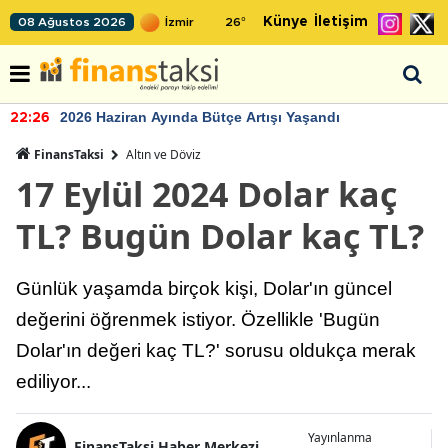
Künye
İletişim
08 Ağustos 2026
26
°
2026 Haziran Ayında Bütçe Artışı Yaşandı
22:26
FinansTaksi
Altın ve Döviz
17 Eylül 2024 Dolar kaç
TL? Bugün Dolar kaç TL?
Günlük yaşamda birçok kişi, Dolar'ın güncel
değerini öğrenmek istiyor. Özellikle 'Bugün
Dolar'ın değeri kaç TL?' sorusu oldukça merak
ediliyor...
Yayınlanma
FinansTaksi Haber Merkezi