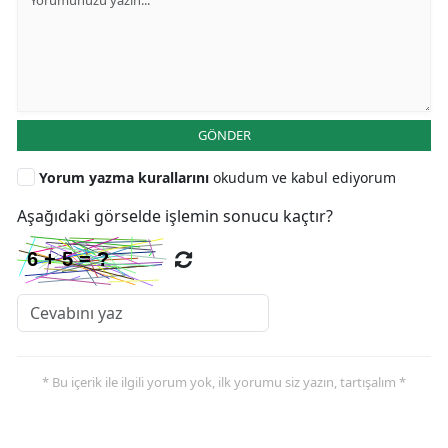
GÖNDER
Yorum yazma kurallarını
okudum ve kabul ediyorum
Aşağıdaki görselde işlemin sonucu kaçtır?
* Bu içerik ile ilgili yorum yok, ilk yorumu siz yazın, tartışalım *