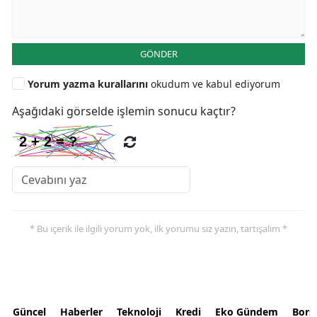
GÖNDER
Yorum yazma kurallarını
okudum ve kabul ediyorum
Aşağıdaki görselde işlemin sonucu kaçtır?
* Bu içerik ile ilgili yorum yok, ilk yorumu siz yazın, tartışalım *
Güncel
Haberler
Teknoloji
Kredi
Eko Gündem
Bors