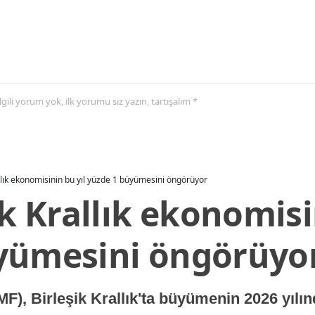
 ilgili yorum yok, ilk yorumu siz yazın, tartışalım *
allık ekonomisinin bu yıl yüzde 1 büyümesini öngörüyor
ik Krallık ekonomisi
yümesini öngörüyo
MF), Birleşik Krallık'ta büyümenin 2026 yılı