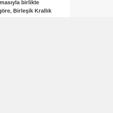
masıyla birlikte
re, Birleşik Krallık
.
Abone Ol
Finans
Bitcoin, 65 bin dolar
seviyesinin altına
düştü...