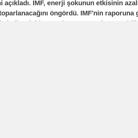
 açıkladı. IMF, enerji şokunun etkisinin azal
oparlanacağını öngördü. IMF'nin raporuna gö
a istikrarlı bir toparlanma süreci yaşayabilir
Yayınlanma
16 Temmuz 2026 - 22:37