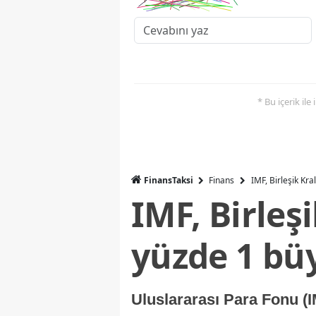
* Bu içerik ile
FinansTaksi
Finans
IMF, Birleşik Kr
IMF, Birleş
yüzde 1 bü
Uluslararası Para Fonu (I