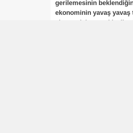
gerilemesinin beklendiğini
ekonominin yavaş yavaş t
ekonomisi, sonraki yıllard
Nur Duman