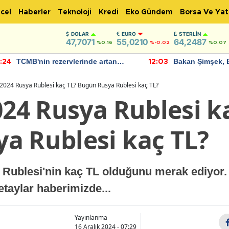
cel
Haberler
Teknoloji
Kredi
Eko Gündem
Borsa Ve Yat
DOLAR
EURO
STERLIN
47,7071
55,0210
64,2487
%0.16
%-0.02
%0.07
TCMB'nin rezervlerinde artan
Bakan Şimşek, 
:24
12:03
momentum devam ediyor
için umut verici
bulundu
 2024 Rusya Rublesi kaç TL? Bugün Rusya Rublesi kaç TL?
024 Rusya Rublesi k
a Rublesi kaç TL?
 Rublesi'nin kaç TL olduğunu merak ediyor.
taylar haberimizde...
Yayınlanma
16 Aralık 2024 - 07:29