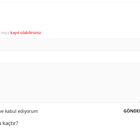
veya
kayıt olabilirsiniz
.
GÖNDE
e kabul ediyorum
 kaçtır?