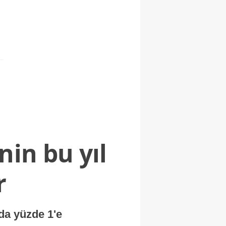
nin bu yıl
r
nda yüzde 1'e