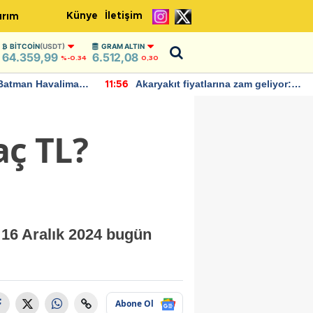
Künye
İletişim
ırım
BITCOIN
(USDT)
GRAM ALTIN
64.359,99
6.512,08
%-0.34
0,30
Batman Havalimanı
Akaryakıt fiyatlarına zam geliyor:
11:56
 açıklamalarda
Yeni tarih açıklandı
aç TL?
 16 Aralık 2024 bugün
Abone Ol