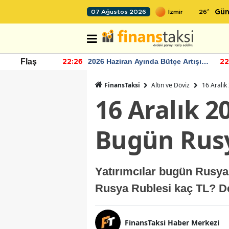
26
°
07 Ağustos 2026
Gün
r seviyesinin
2026 Haziran Ayında Bütçe Artışı
Flaş
22:26
22
Yaşandı
FinansTaksi
Altın ve Döviz
16 Aralık
16 Aralık 2
Bugün Rusy
Yatırımcılar bugün Rusya
Rusya Rublesi kaç TL? De
FinansTaksi Haber Merkezi