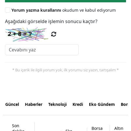
Yorum yazma kurallarını
okudum ve kabul ediyorum
Aşağıdaki görselde işlemin sonucu kaçtır?
* Bu içerik ile ilgili yorum yok, ilk yorumu siz yazın, tartışalım *
Güncel
Haberler
Teknoloji
Kredi
Eko Gündem
Bors
Son
Borsa
Altın