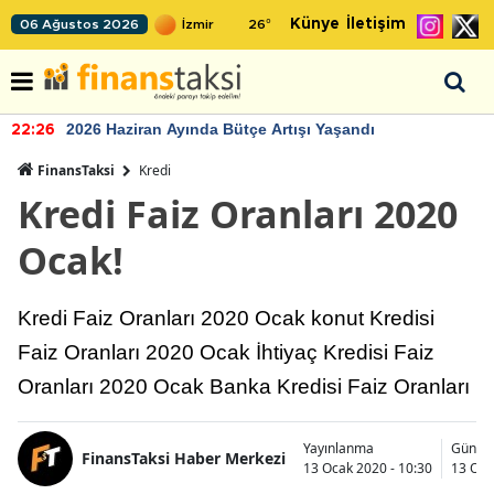
Künye
İletişim
06 Ağustos 2026
26
°
2026 Haziran Ayında Bütçe Artışı Yaşandı
22:26
FinansTaksi
Kredi
Kredi Faiz Oranları 2020
Ocak!
Kredi Faiz Oranları 2020 Ocak konut Kredisi
Faiz Oranları 2020 Ocak İhtiyaç Kredisi Faiz
Oranları 2020 Ocak Banka Kredisi Faiz Oranları
Yayınlanma
Günce
FinansTaksi Haber Merkezi
13 Ocak 2020 - 10:30
13 Oca