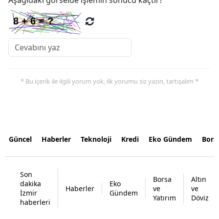
Aşağıdaki görselde işlemin sonucu kaçtır?
* Bu içerik ile ilgili yorum yok, ilk yorumu siz yazın, tartışalım *
Güncel
Haberler
Teknoloji
Kredi
Eko Gündem
Bors
Son
Borsa
Altın
dakika
Eko
Haberler
ve
ve
İzmir
Gündem
Yatırım
Döviz
haberleri