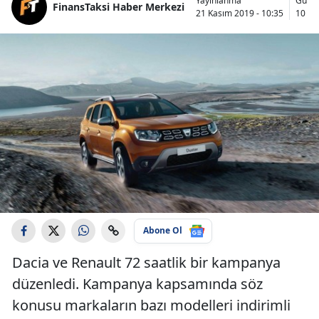
Yayınlanma
Günc
FinansTaksi Haber Merkezi
21 Kasım 2019 - 10:35
10 Oc
Abone Ol
Dacia ve Renault 72 saatlik bir kampanya
düzenledi. Kampanya kapsamında söz
konusu markaların bazı modelleri indirimli