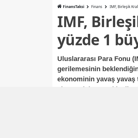
FinansTaksi
Finans
IMF, Birleşik Kr
IMF, Birleş
yüzde 1 bü
Uluslararası Para Fonu (I
gerilemesinin beklendiğini
ekonominin yavaş yavaş t
ekonomisi, sonraki yıllard
Nur Duman