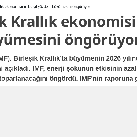
allık ekonomisinin bu yıl yüzde 1 büyümesini öngörüyor
ik Krallık ekonomisi
yümesini öngörüyo
MF), Birleşik Krallık'ta büyümenin 2026 yılı
 açıkladı. IMF, enerji şokunun etkisinin azal
oparlanacağını öngördü. IMF'nin raporuna gö
a istikrarlı bir toparlanma süreci yaşayabilir
Yayınlanma
16 Temmuz 2026 - 22:37