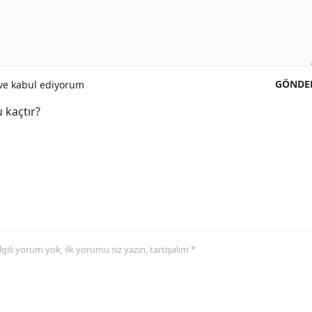
GÖNDE
e kabul ediyorum
 kaçtır?
 ilgili yorum yok, ilk yorumu siz yazın, tartışalım *