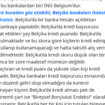
n bu bankalardan biri ING Belgium’dur.
a buradan göz atabilir, Belçika bankaları listesi
rsiniz.
Belçika’da bir banka hesabı açıldıktan
 bankaya yapılabilir. Belçika’da kredi başvurusu
at ettikleri şey Belçika kredi puanıdır. Belçika’da
utulmaktadır ve bu skora göre kişilerin kredi edini
ullanıp kullanamayacağı ve hatta taksitli alış veri
ilmektedir. Belçika’da kredi skoru düşük olan bir
unca bir süre maalesef mümkün değildir.
açtıran ve kredi puanı da yüksek olan kişi kredi
dır. Belçika bankaları kredi başvurusu esnasınd
in düzenli geliri olup olmadığını da kontrol
lmayan kişinin Belçika’da kredi alması pek de
nemli şart ise “Bireysel Borçluluk Endeksi” olara
tastır. Belçika’da her bir kişi için tutulan bireyse