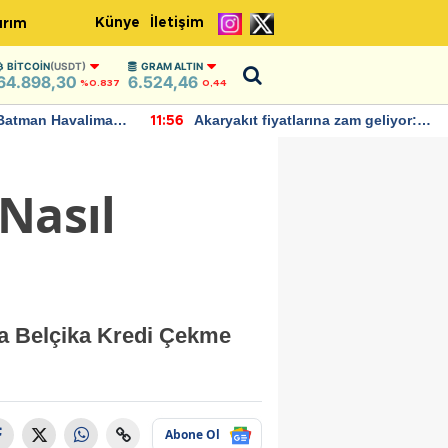
Künye
İletişim
ırım
BITCOIN
(USDT)
GRAM ALTIN
64.898,30
6.524,46
%0.837
0,44
Batman Havalimanı
Akaryakıt fiyatlarına zam geliyor:
11:56
 açıklamalarda
Yeni tarih açıklandı
Nasıl
a Belçika Kredi Çekme
Abone Ol