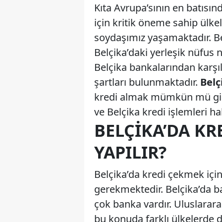
Kıta Avrupa’sının en batısınd
için kritik öneme sahip ülk
soydaşımız yaşamaktadır. Be
Belçika’daki yerleşik nüfus 
Belçika bankalarından karşıla
şartları bulunmaktadır.
Belç
kredi almak mümkün mü gibi 
ve Belçika kredi işlemleri hak
BELÇIKA’DA KR
YAPILIR?
Belçika’da kredi çekmek içi
gerekmektedir. Belçika’da b
çok banka vardır. Uluslararas
bu konuda farklı ülkelerde 