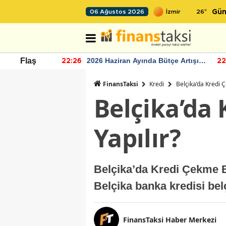
26
°
06 Ağustos 2026
Gün
r seviyesinin
2026 Haziran Ayında Bütçe Artışı
Flaş
22:26
22
Yaşandı
FinansTaksi
Kredi
Belçika’da Kredi Ç
Belçika’da 
Yapılır?
Belçika’da Kredi Çekme 
Belçika banka kredisi belç
FinansTaksi Haber Merkezi