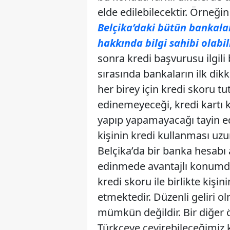
elde edilebilecektir. Örneği
Belçika’daki bütün bankalar
hakkında bilgi sahibi olabili
sonra kredi başvurusu ilgili
sırasında bankaların ilk dikk
her birey için kredi skoru t
edinemeyeceği, kredi kartı k
yapıp yapamayacağı tayin ed
kişinin kredi kullanması uz
Belçika’da bir banka hesabı 
edinmede avantajlı konumda
kredi skoru ile birlikte kişin
etmektedir. Düzenli geliri o
mümkün değildir. Bir diğer ö
Türkçeye çevirebileceğimiz kıs