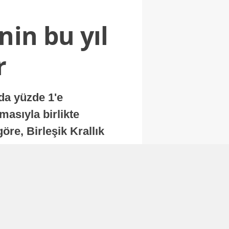
nin bu yıl
r
nda yüzde 1'e
masıyla birlikte
re, Birleşik Krallık
.
Abone Ol
Finans