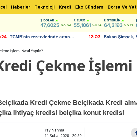
cel
Haberler
Teknoloji
Kredi
Eko Gündem
Borsa Ve Yat
DOLAR
EURO
STERLIN
47,6025
55,1061
64,2193
%0.06
%0.14
%0.17
TCMB'nin rezervlerinde artan
Bakan Şimşek, 
:24
12:03
momentum devam ediyor
için umut verici
bulundu
ekme İşlemi Nasıl Yapılır?
Kredi Çekme İşlemi 
Belçikada Kredi Çekme Belçikada Kredi alm
ika ihtiyaç kredisi belçika konut kredisi
Yayınlanma
11 Şubat 2020 - 20:59