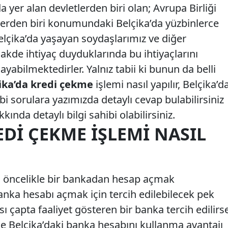
a yer alan devletlerden biri olan; Avrupa Birliği
elerden biri konumundaki Belçika’da yüzbinlerce
lçika’da yaşayan soydaşlarımız ve diğer
nakde ihtiyaç duyduklarında bu ihtiyaçlarını
yabilmektedirler. Yalnız tabii ki bunun da belli
ika’da kredi çekme
işlemi nasıl yapılır, Belçika’d
sorulara yazımızda detaylı cevap bulabilirsiniz
kında detaylı bilgi sahibi olabilirsiniz.
EDI ÇEKME İŞLEMI NASIL
n öncelikle bir bankadan hesap açmak
anka hesabı açmak için tercih edilebilecek pek
ı çapta faaliyet gösteren bir banka tercih edilirs
de Belçika’daki banka hesabını kullanma avantajı