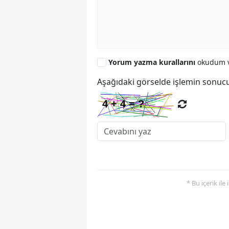
Yorum yazma kurallarını
okudum v
Aşağıdaki görselde işlemin sonucu
* Bu içerik ile