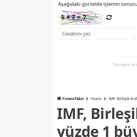
Aşağıdaki görselde işlemin sonucu
* Bu içerik ile
FinansTaksi
Finans
IMF, Birleşik Kr
IMF, Birleş
yüzde 1 bü