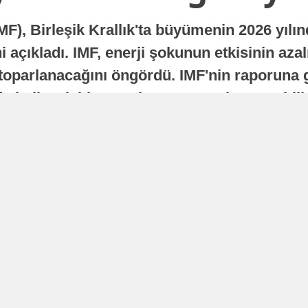
MF), Birleşik Krallık'ta büyümenin 2026 yılı
 açıkladı. IMF, enerji şokunun etkisinin azal
oparlanacağını öngördü. IMF'nin raporuna gö
a istikrarlı bir toparlanma süreci yaşayabilir
Yayınlanma
16 Temmuz 2026 - 22:37