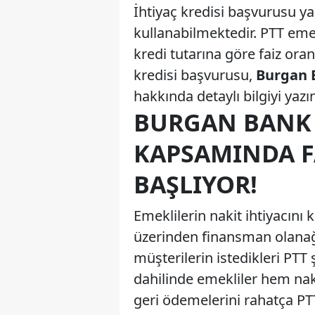
İhtiyaç kredisi başvurusu y
kullanabilmektedir. PTT eme
kredi tutarına göre faiz or
kredisi başvurusu,
Burgan B
hakkında detaylı bilgiyi yazı
BURGAN BANK P
KAPSAMINDA FA
BAŞLIYOR!
Emeklilerin nakit ihtiyacını
üzerinden finansman olanağ
müşterilerin istedikleri PTT 
dahilinde emekliler hem naki
geri ödemelerini rahatça PT