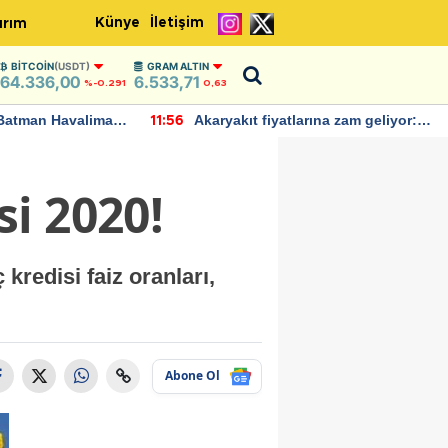
Künye
İletişim
ırım
BITCOIN
(USDT)
GRAM ALTIN
64.336,00
6.533,71
%-0.291
0,63
Batman Havalimanı
Akaryakıt fiyatlarına zam geliyor:
11:56
 açıklamalarda
Yeni tarih açıklandı
i 2020!
redisi faiz oranları,
Abone Ol