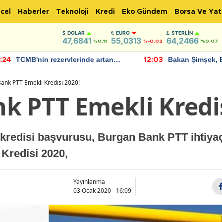
cel
Haberler
Teknoloji
Kredi
Eko Gündem
Borsa Ve Yat
DOLAR
EURO
STERLIN
47,6841
55,0313
64,2466
%0.11
%-0.02
%0.07
TCMB'nin rezervlerinde artan
Bakan Şimşek, 
:24
12:03
momentum devam ediyor
için umut verici
bulundu
ank PTT Emekli Kredisi 2020!
k PTT Emekli Kredis
redisi başvurusu, Burgan Bank PTT ihtiyaç k
Kredisi 2020,
Yayınlanma
03 Ocak 2020 - 16:09