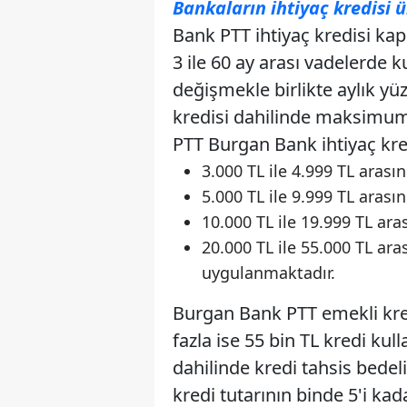
Bankaların ihtiyaç kredisi ü
Bank PTT ihtiyaç kredisi ka
3 ile 60 ay arası vadelerde k
değişmekle birlikte aylık y
kredisi dahilinde maksimum k
PTT Burgan Bank ihtiyaç kred
3.000 TL ile 4.999 TL arası
5.000 TL ile 9.999 TL arası
10.000 TL ile 19.999 TL ara
20.000 TL ile 55.000 TL ara
uygulanmaktadır.
Burgan Bank PTT emekli kred
fazla ise 55 bin TL kredi ku
dahilinde kredi tahsis bedeli
kredi tutarının binde 5'i kad