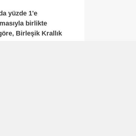
nda yüzde 1'e
masıyla birlikte
re, Birleşik Krallık
.
Abone Ol
Finans
Bitcoin, 65 bin dolar
seviyesinin altına