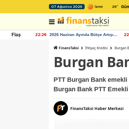
26
°
07 Ağustos 2026
Gün
r seviyesinin
2026 Haziran Ayında Bütçe Artışı
Flaş
22:26
22
Yaşandı
FinansTaksi
İhtiyaç Kredisi
Burgan B
Burgan Ban
PTT Burgan Bank emekli k
Burgan Bank PTT Emekli 
FinansTaksi Haber Merkezi