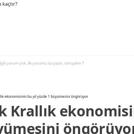
 kaçtır?
 ilgili yorum yok, ilk yorumu siz yazın, tartışalım *
allık ekonomisinin bu yıl yüzde 1 büyümesini öngörüyor
ik Krallık ekonomisi
yümesini öngörüyo