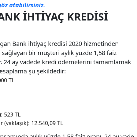
öz atabilirsiniz.
NK İHTIYAÇ KREDISI
gan Bank ihtiyaç kredisi 2020 hizmetinden
 sağlayan bir müşteri aylık yüzde 1,58 faiz
r. 24 ay vadede kredi ödemelerini tamamlamak
hesaplama şu şekildedir:
000 TL
): 523 TL
 (yaklaşık): 12.540,09 TL
psamında aylık yüzde 1,58 faiz oranı, 24 ay vade