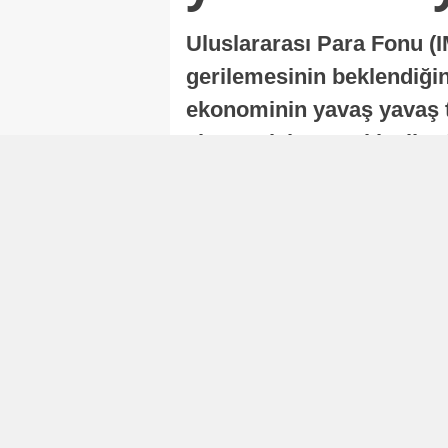
Uluslararası Para Fonu (I
gerilemesinin beklendiğini
ekonominin yavaş yavaş t
ekonomisi, sonraki yıllard
Nur Duman