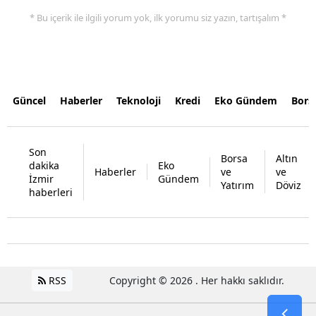
* Bu içerik ile ilgili yorum yok, ilk yorumu siz yazın, tartışalım *
Güncel
Haberler
Teknoloji
Kredi
Eko Gündem
Bors
Son
Borsa
Altın
dakika
Eko
Haberler
ve
ve
İzmir
Gündem
Yatırım
Döviz
haberleri
RSS
Copyright © 2026 . Her hakkı saklıdır.