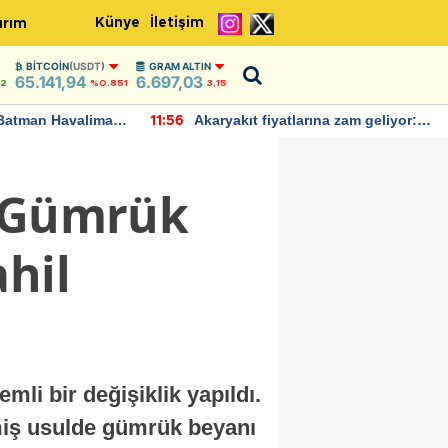
Künye
İletişim
ırım
BITCOIN
(USDT)
GRAM ALTIN
65.141,94
6.697,03
42
%0.851
3,15
Batman Havalimanı
Akaryakıt fiyatlarına zam geliyor:
11:56
 açıklamalarda
Yeni tarih açıklandı
n Gümrük
hil
mli bir değişiklik yapıldı.
miş usulde gümrük beyanı