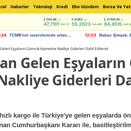
cel
Haberler
Teknoloji
Kredi
Eko Gündem
Borsa Ve Yat
DOLAR
EURO
STERLIN
47,7101
55,2623
64,4515
%0.17
%0.45
%0.
TCMB'nin rezervlerinde artan
Bakan Şimşek, 
:24
12:03
momentum devam ediyor
için umut verici
bulundu
 Gelen Eşyaların Gümrük Kıymetine Nakliye Giderleri Dahil Edilecek
dan Gelen Eşyaları
akliye Giderleri Da
ızlı kargo ile Türkiye'ye gelen eşyalarda öne
an Cumhurbaşkanı Kararı ile, basitleştiril