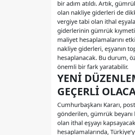
bir adım atıldı. Artık, gümr
olan nakliye giderleri de d
vergiye tabi olan ithal eşyala
giderlerinin gümrük kıymetin
maliyet hesaplamalarını etkil
nakliye giderleri, eşyanın 
hesaplanacak. Bu durum, öze
önemli bir fark yaratabilir.
YENI DÜZENLE
GEÇERLI OLAC
Cumhurbaşkanı Kararı, posta 
gönderilen, gümrük beyanı ba
olan ithal eşyayı kapsayaca
hesaplamalarında, Türkiye’ye