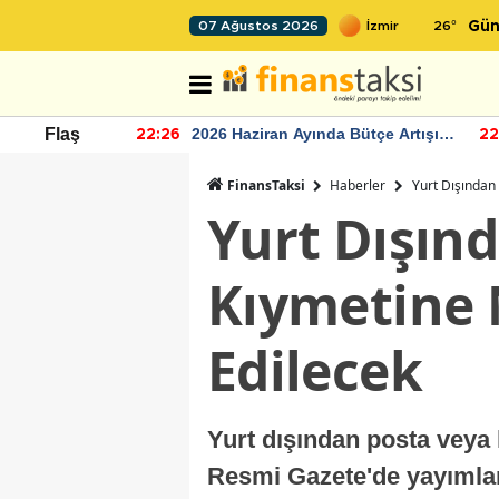
26
°
07 Ağustos 2026
Gün
r seviyesinin
2026 Haziran Ayında Bütçe Artışı
Flaş
22:26
22
Yaşandı
FinansTaksi
Haberler
Yurt Dışından
Yurt Dışın
Kıymetine N
Edilecek
Yurt dışından posta veya h
Resmi Gazete'de yayımlan