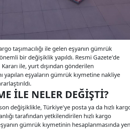
kargo taşımacılığı ile gelen eşyanın gümrük
nemli bir değişiklik yapıldı. Resmi Gazete'de
rarı ile, yurt dışından gönderilen
nı yapılan eşyaların gümrük kıymetine nakliye
arlaştırıldı.
E ILE NELER DEĞIŞTI?
n değişiklikle, Türkiye'ye posta ya da hızlı karg
nlığı tarafından yetkilendirilen hızlı kargo
n eşyanın gümrük kıymetinin hesaplanmasında yen