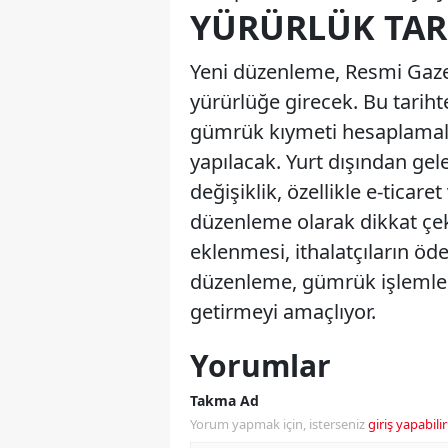
YÜRÜRLÜK TAR
Yeni düzenleme, Resmi Gazet
yürürlüğe girecek. Bu tariht
gümrük kıymeti hesaplamalar
yapılacak. Yurt dışından ge
değişiklik, özellikle e-ticare
düzenleme olarak dikkat çek
eklenmesi, ithalatçıların öde
düzenleme, gümrük işlemleri
getirmeyi amaçlıyor.
Yorumlar
Takma Ad
Yorum yapmak için, isterseniz
giriş yapabilir