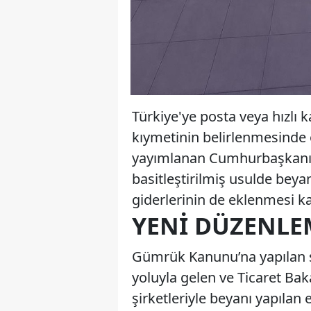
Türkiye'ye posta veya hızlı 
kıymetinin belirlenmesinde ö
yayımlanan Cumhurbaşkanı Ka
basitleştirilmiş usulde beya
giderlerinin de eklenmesi kar
YENI DÜZENLEM
Gümrük Kanunu’na yapılan so
yoluyla gelen ve Ticaret Baka
şirketleriyle beyanı yapıla