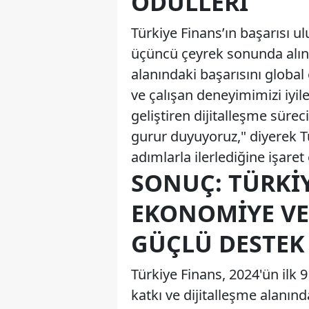
ÖDÜLLERI
Türkiye Finans’ın başarısı u
üçüncü çeyrek sonunda alına
alanındaki başarısını global 
ve çalışan deneyimimizi iyil
geliştiren dijitalleşme sür
gurur duyuyoruz," diyerek Tü
adımlarla ilerlediğine işaret e
SONUÇ: TÜRKI
EKONOMIYE VE
GÜÇLÜ DESTEK
Türkiye Finans, 2024'ün ilk 
katkı ve dijitalleşme alanın