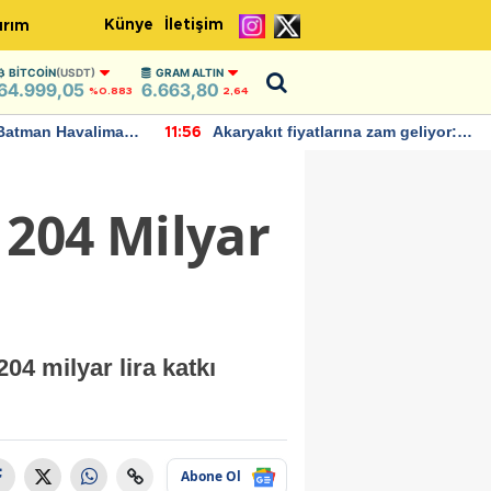
Künye
İletişim
ırım
BITCOIN
(USDT)
GRAM ALTIN
64.999,05
6.663,80
%0.883
2,64
Batman Havalimanı
Akaryakıt fiyatlarına zam geliyor:
11:56
 açıklamalarda
Yeni tarih açıklandı
 204 Milyar
04 milyar lira katkı
Abone Ol