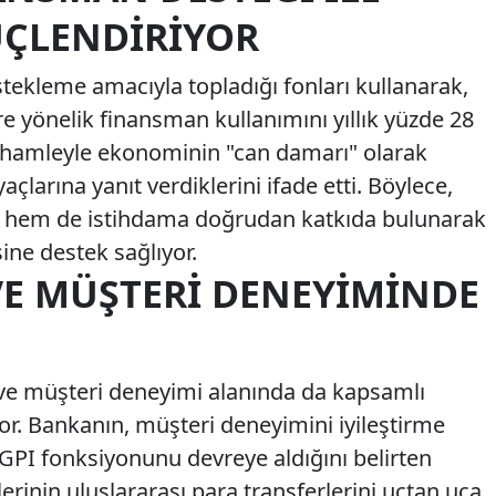
ÇLENDIRIYOR
stekleme amacıyla topladığı fonları kullanarak,
re yönelik finansman kullanımını yıllık yüzde 28
u hamleyle ekonominin "can damarı" olarak
yaçlarına yanıt verdiklerini ifade etti. Böylece,
e hem de istihdama doğrudan katkıda bulunarak
ne destek sağlıyor.
VE MÜŞTERI DENEYIMINDE
e ve müşteri deneyimi alanında da kapsamlı
r. Bankanın, müşteri deneyimini iyileştirme
GPI fonksiyonunu devreye aldığını belirten
erinin uluslararası para transferlerini uçtan uca