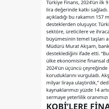
Türkiye Finans, 2024’ün ilk
lira değerinde katkı sağlad
açıkladığı bu rakamın 157 mil
desteklerden oluşuyor. Tür
sektöre, üreticilere ve ihrac
büyümesinin temel taşları a
Müdürü Murat Akşam, bankan
desteklediğini ifade etti. “B
ülke ekonomisine finansal 
2024'ün üçüncü çeyreğinde s
koruduklarını vurguladı. Ak
milyar liraya ulaştırdık,” de
kaynaklarımızı yüzde 14 artı
sermaye yeterlilik oranımızı
KOBİ’LERE FIN