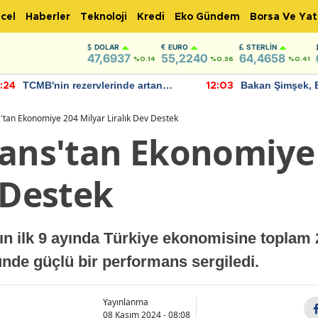
cel
Haberler
Teknoloji
Kredi
Eko Gündem
Borsa Ve Yat
DOLAR
EURO
STERLIN
47,6937
55,2240
64,4658
%0.14
%0.36
%0.41
TCMB'nin rezervlerinde artan
Bakan Şimşek, 
:24
12:03
momentum devam ediyor
için umut verici
bulundu
s'tan Ekonomiye 204 Milyar Liralık Dev Destek
nans'tan Ekonomiye
 Destek
nın ilk 9 ayında Türkiye ekonomisine toplam 2
nde güçlü bir performans sergiledi.
Yayınlanma
08 Kasım 2024 - 08:08