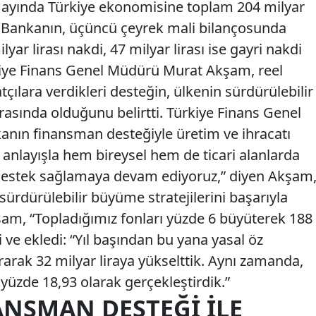
 9 ayında Türkiye ekonomisine toplam 204 milyar
ı. Bankanın, üçüncü çeyrek mali bilançosunda
yar lirası nakdi, 47 milyar lirası ise gayri nakdi
kiye Finans Genel Müdürü Murat Akşam, reel
atçılara verdikleri desteğin, ülkenin sürdürülebilir
rasında olduğunu belirtti. Türkiye Finans Genel
ın finansman desteğiyle üretim ve ihracatı
u anlayışla hem bireysel hem de ticari alanlarda
destek sağlamaya devam ediyoruz,” diyen Akşam
ürdürülebilir büyüme stratejilerini başarıyla
şam, “Topladığımız fonları yüzde 6 büyüterek 188
di ve ekledi: “Yıl başından bu yana yasal öz
rarak 32 milyar liraya yükselttik. Aynı zamanda,
 yüzde 18,93 olarak gerçekleştirdik.”
ANSMAN DESTEĞI ILE