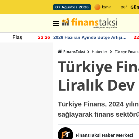
26
°
07 Ağustos 2026
Gün
r seviyesinin
2026 Haziran Ayında Bütçe Artışı
Flaş
22:26
22
Yaşandı
FinansTaksi
Haberler
Türkiye Finan
Türkiye Fi
Liralık Dev
Türkiye Finans, 2024 yılı
sağlayarak finans sektörü
FinansTaksi Haber Merkezi