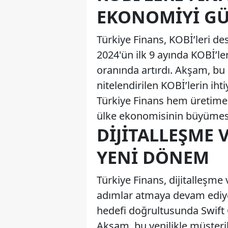
EKONOMIYI GÜ
Türkiye Finans, KOBİ’leri de
2024'ün ilk 9 ayında KOBİ’le
oranında artırdı. Akşam, b
nitelendirilen KOBİ’lerin ihti
Türkiye Finans hem üretim
ülke ekonomisinin büyümesi
DIJITALLEŞME 
YENI DÖNEM
Türkiye Finans, dijitalleşm
adımlar atmaya devam ediyo
hedefi doğrultusunda Swift 
Akşam, bu yenilikle müşteril