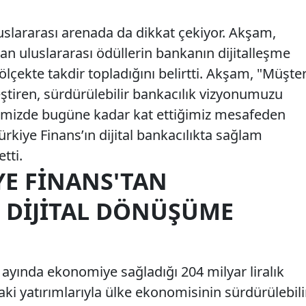
luslararası arenada da dikkat çekiyor. Akşam,
n uluslararası ödüllerin bankanın dijitalleşme
ölçekte takdir topladığını belirtti. Akşam, "Müşter
eştiren, sürdürülebilir bankacılık vizyonumuzu
ecimizde bugüne kadar kat ettiğimiz mesafeden
rkiye Finans’ın dijital bankacılıkta sağlam
tti.
YE FINANS'TAN
 DIJITAL DÖNÜŞÜME
9 ayında ekonomiye sağladığı 204 milyar liralık
daki yatırımlarıyla ülke ekonomisinin sürdürülebili