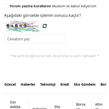
Yorum yazma kurallarını
okudum ve kabul ediyorum
Aşağıdaki görselde işlemin sonucu kaçtır?
* Bu içerik ile ilgili yorum yok, ilk yorumu siz yazın, tartışalım *
Güncel
Haberler
Teknoloji
Kredi
Eko Gündem
Bors
Son
Borsa
Altın
dakika
Eko
Haberler
ve
ve