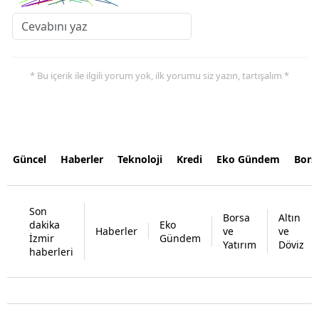
* Bu içerik ile ilgili yorum yok, ilk yorumu siz yazın, tartışalım *
Güncel
Haberler
Teknoloji
Kredi
Eko Gündem
Bors
Son
Borsa
Altın
dakika
Eko
Haberler
ve
ve
İzmir
Gündem
Yatırım
Döviz
haberleri