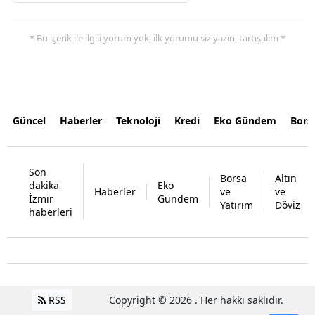
* Bu içerik ile ilgili yorum yok, ilk yorumu siz yazın, tartışalım *
Güncel
Haberler
Teknoloji
Kredi
Eko Gündem
Bors
Son
Borsa
Altın
dakika
Eko
Haberler
ve
ve
İzmir
Gündem
Yatırım
Döviz
haberleri
RSS
Copyright © 2026 . Her hakkı saklıdır.