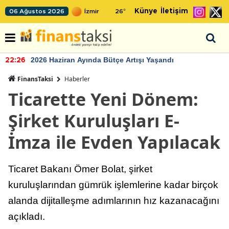
Künye
İletişim
06 Ağustos 2026
26
°
2026 Haziran Ayında Bütçe Artışı Yaşandı
22:26
FinansTaksi
Haberler
Ticarette Yeni Dönem:
Şirket Kuruluşları E-
İmza ile Evden Yapılacak
Ticaret Bakanı Ömer Bolat, şirket
kuruluşlarından gümrük işlemlerine kadar birçok
alanda dijitalleşme adımlarının hız kazanacağını
açıkladı.