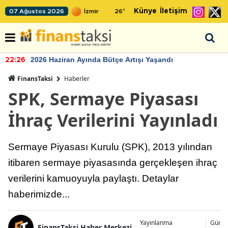
Künye
İletişim
07 Ağustos 2026
26
°
2026 Haziran Ayında Bütçe Artışı Yaşandı
22:26
FinansTaksi
Haberler
SPK, Sermaye Piyasası
İhraç Verilerini Yayınladı
Sermaye Piyasası Kurulu (SPK), 2013 yılından
itibaren sermaye piyasasında gerçekleşen ihraç
verilerini kamuoyuyla paylaştı. Detaylar
haberimizde...
Yayınlanma
Günce
FinansTaksi Haber Merkezi