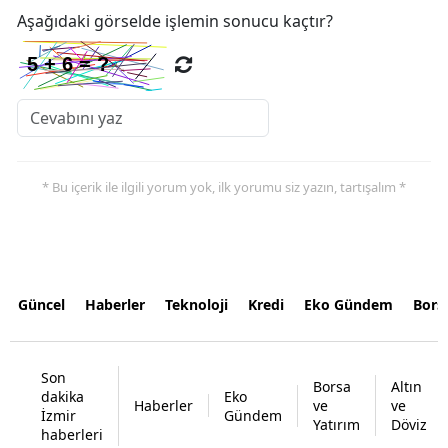
Aşağıdaki görselde işlemin sonucu kaçtır?
* Bu içerik ile ilgili yorum yok, ilk yorumu siz yazın, tartışalım *
Güncel
Haberler
Teknoloji
Kredi
Eko Gündem
Bors
Son
Borsa
Altın
dakika
Eko
Haberler
ve
ve
İzmir
Gündem
Yatırım
Döviz
haberleri