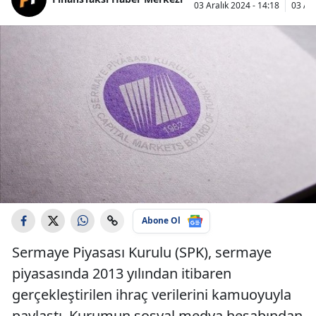
03 Aralık 2024 - 14:18
03 Ara
Abone Ol
Sermaye Piyasası Kurulu (SPK), sermaye
piyasasında 2013 yılından itibaren
gerçekleştirilen ihraç verilerini kamuoyuyla
paylaştı. Kurumun sosyal medya hesabından