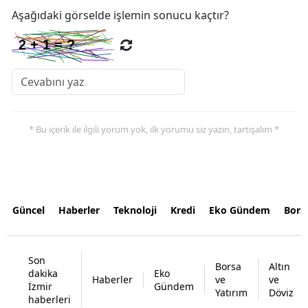
Aşağıdaki görselde işlemin sonucu kaçtır?
* Bu içerik ile ilgili yorum yok, ilk yorumu siz yazın, tartışalım *
Güncel
Haberler
Teknoloji
Kredi
Eko Gündem
Bors
Son
Borsa
Altın
dakika
Eko
Haberler
ve
ve
İzmir
Gündem
Yatırım
Döviz
haberleri