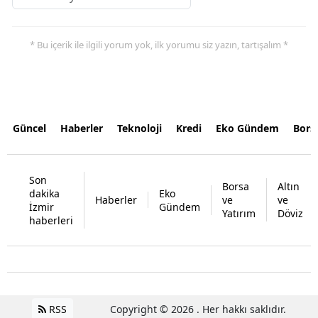
* Bu içerik ile ilgili yorum yok, ilk yorumu siz yazın, tartışalım *
Güncel
Haberler
Teknoloji
Kredi
Eko Gündem
Bors
Son
Borsa
Altın
dakika
Eko
Haberler
ve
ve
İzmir
Gündem
Yatırım
Döviz
haberleri
RSS
Copyright © 2026 . Her hakkı saklıdır.