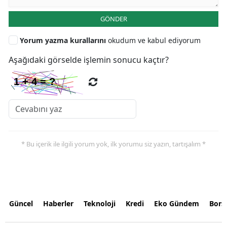
GÖNDER
Yorum yazma kurallarını
okudum ve kabul ediyorum
Aşağıdaki görselde işlemin sonucu kaçtır?
* Bu içerik ile ilgili yorum yok, ilk yorumu siz yazın, tartışalım *
Güncel
Haberler
Teknoloji
Kredi
Eko Gündem
Bors