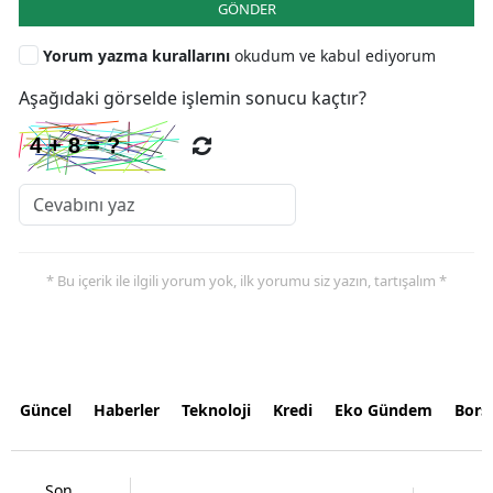
GÖNDER
Yorum yazma kurallarını
okudum ve kabul ediyorum
Aşağıdaki görselde işlemin sonucu kaçtır?
* Bu içerik ile ilgili yorum yok, ilk yorumu siz yazın, tartışalım *
Güncel
Haberler
Teknoloji
Kredi
Eko Gündem
Bors
Son