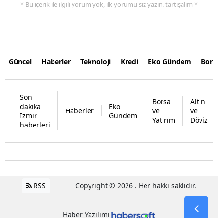
* Bu içerik ile ilgili yorum yok, ilk yorumu siz yazın, tartışalım *
Güncel
Haberler
Teknoloji
Kredi
Eko Gündem
Bors
Son
Borsa
Altın
dakika
Eko
Haberler
ve
ve
İzmir
Gündem
Yatırım
Döviz
haberleri
RSS
Copyright © 2026 . Her hakkı saklıdır.
Haber Yazılımı