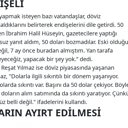
IŞELI
 yapmak isteyen bazı vatandaşlar, döviz
dıklarını belirterek endişelerini dile getirdi. 50
n İbrahim Halil Hüseyin, gazetecilere yaptığı
z yanıt aldım, 50 doları bozmadılar. Eski olduğ
eğil, 7 ay önce buradan almıştım. Yan tarafa
eyeceğiz, yapacak bir şey yok.” dedi.
n Reşat Yılmaz ise döviz piyasasında yaşanan
az, "Dolarla ilgili sıkıntılı bir dönem yaşanıyor.
arda sıkıntı var. Başını da 50 dolar çekiyor. Böyl
doların alım satımında da sıkıntı yaratıyor. Çünk
 belli değil." ifadelerini kullandı.
RIN AYIRT EDILMESI