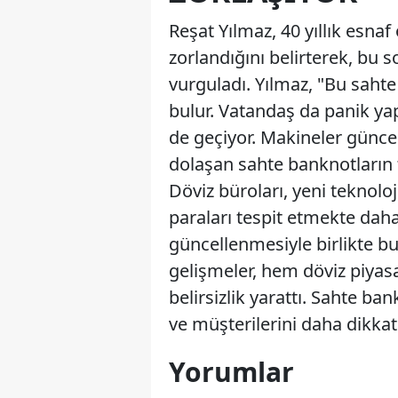
Reşat Yılmaz, 40 yıllık esna
zorlandığını belirterek, bu
vurguladı. Yılmaz, "Bu sahte
bulur. Vatandaş da panik ya
de geçiyor. Makineler güncell
dolaşan sahte banknotların t
Döviz büroları, yeni teknol
paraları tespit etmekte daha 
güncellenmesiyle birlikte b
gelişmeler, hem döviz piyas
belirsizlik yarattı. Sahte bank
ve müşterilerini daha dikkatl
Yorumlar