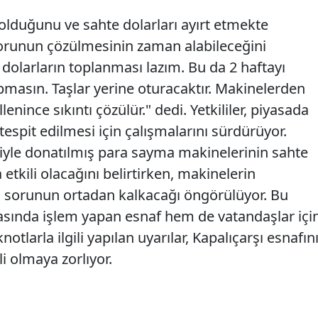
f olduğunu ve sahte dolarları ayırt etmekte
 sorunun çözülmesinin zaman alabileceğini
 dolarların toplanması lazım. Bu da 2 haftayı
pmasın. Taşlar yerine oturacaktır. Makinelerden
enince sıkıntı çözülür." dedi. Yetkililer, piyasada
espit edilmesi için çalışmalarını sürdürüyor.
ojiyle donatılmış para sayma makinelerinin sahte
etkili olacağını belirtirken, makinelerin
u sorunun ortadan kalkacağı öngörülüyor. Bu
asında işlem yapan esnaf hem de vatandaşlar içi
notlarla ilgili yapılan uyarılar, Kapalıçarşı esnafın
i olmaya zorlıyor.