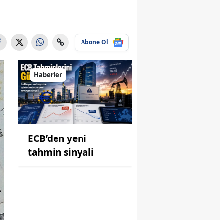
Abone Ol
Haberler
ECB’den yeni
tahmin sinyali