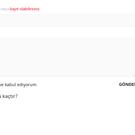
veya
kayıt olabilirsiniz
.
GÖNDE
e kabul ediyorum
 kaçtır?