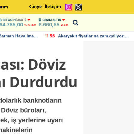
Künye
İletişim
ırım
BITCOIN
(USDT)
GRAM ALTIN
64.785,00
6.660,55
%-0.331
2,59
Batman Havalimanı
Akaryakıt fiyatlarına zam geliyor:
11:56
 açıklamalarda
Yeni tarih açıklandı
ası: Döviz
nı Durdurdu
dolarlık banknotların
Döviz büroları,
ek, iş yerlerine uyarı
makinelerin