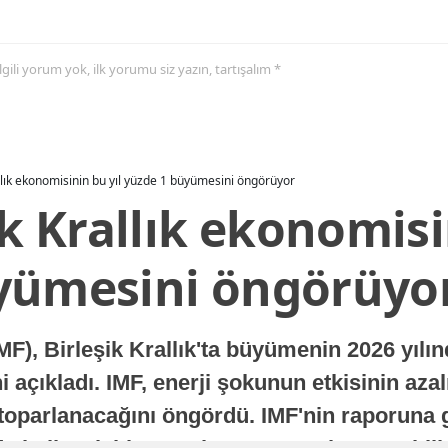
 ilgili yorum yok, ilk yorumu siz yazın, tartışalım *
allık ekonomisinin bu yıl yüzde 1 büyümesini öngörüyor
ik Krallık ekonomisi
yümesini öngörüyo
MF), Birleşik Krallık'ta büyümenin 2026 yılı
 açıkladı. IMF, enerji şokunun etkisinin azal
oparlanacağını öngördü. IMF'nin raporuna gö