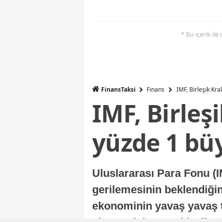
* Bu içerik ile
FinansTaksi
Finans
IMF, Birleşik Kr
IMF, Birleş
yüzde 1 bü
Uluslararası Para Fonu (I
gerilemesinin beklendiğini
ekonominin yavaş yavaş t