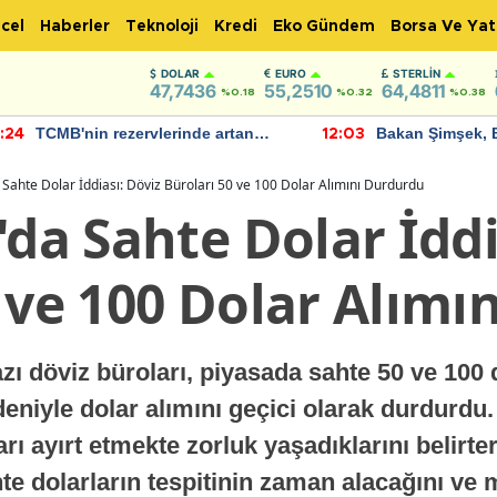
cel
Haberler
Teknoloji
Kredi
Eko Gündem
Borsa Ve Yat
DOLAR
EURO
STERLIN
47,7436
55,2510
64,4811
%0.18
%0.32
%0.38
TCMB'nin rezervlerinde artan
Bakan Şimşek, 
:24
12:03
momentum devam ediyor
için umut verici
bulundu
 Sahte Dolar İddiası: Döviz Büroları 50 ve 100 Dolar Alımını Durdurdu
'da Sahte Dolar İddi
 ve 100 Dolar Alımı
zı döviz büroları, piyasada sahte 50 ve 100 
iyle dolar alımını geçici olarak durdurdu. 
rı ayırt etmekte zorluk yaşadıklarını belirter
hte dolarların tespitinin zaman alacağını ve 