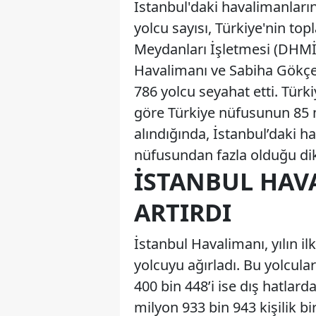
İstanbul'daki havalimanları
yolcu sayısı, Türkiye'nin to
Meydanları İşletmesi (DHMİ)
Havalimanı ve Sabiha Gökçe
786 yolcu seyahat etti. Türki
göre Türkiye nüfusunun 85 
alındığında, İstanbul’daki h
nüfusundan fazla olduğu dik
İSTANBUL HAV
ARTIRDI
İstanbul Havalimanı, yılın 
yolcuyu ağırladı. Bu yolcular
400 bin 448’i ise dış hatlard
milyon 933 bin 943 kişilik b