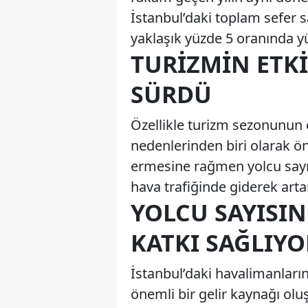
İstanbul’daki toplam sefer sa
yaklaşık yüzde 5 oranında y
TURIZMIN ETKI
SÜRDÜ
Özellikle turizm sezonunun ca
nedenlerinden biri olarak ö
ermesine rağmen yolcu sayı
hava trafiğinde giderek arta
YOLCU SAYISI
KATKI SAĞLIYO
İstanbul’daki havalimanları
önemli bir gelir kaynağı olu