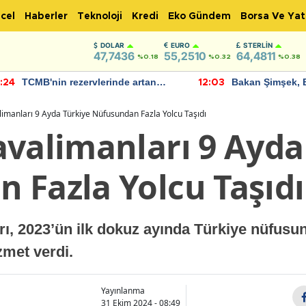
cel
Haberler
Teknoloji
Kredi
Eko Gündem
Borsa Ve Yat
DOLAR
EURO
STERLIN
47,7436
55,2510
64,4811
%0.18
%0.32
%0.38
TCMB'nin rezervlerinde artan
Bakan Şimşek, 
:24
12:03
momentum devam ediyor
için umut verici
bulundu
limanları 9 Ayda Türkiye Nüfusundan Fazla Yolcu Taşıdı
avalimanları 9 Ayda
 Fazla Yolcu Taşıdı
rı, 2023’ün ilk dokuz ayında Türkiye nüfusu
zmet verdi.
Yayınlanma
31 Ekim 2024 - 08:49