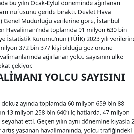
nda bu yılın Ocak-Eylül döneminde ağırlanan
plam nüfusunu geride bıraktı. Devlet Hava
 Genel Müdürlüğü verilerine göre, İstanbul
n Havalimanı'nda toplamda 91 milyon 630 bin
ye İstatistik Kurumu’nun (TÜİK) 2023 yılı verilerin
milyon 372 bin 377 kişi olduğu göz önüne
avalimanlarında ağırlanan yolcu sayısının ülke
kat çekiyor.
ALIMANI YOLCU SAYISINI
ilk dokuz ayında toplamda 60 milyon 659 bin 88
ın 13 milyon 258 bin 640’ı iç hatlarda, 47 milyon
a seyahat etti. Geçen yılın aynı dönemine kıyasla 
ir artış yaşanan havalimanında, yolcu trafiğindeki