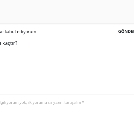
GÖNDE
e kabul ediyorum
 kaçtır?
 ilgili yorum yok, ilk yorumu siz yazın, tartışalım *