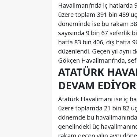
Havalimanı’nda iç hatlarda 9
üzere toplam 391 bin 489 uçu
döneminde ise bu rakam 382
sayısında 9 bin 67 seferlik 
hatta 83 bin 406, dış hatta 
düzenlendi. Geçen yıl aynı 
Gökçen Havalimanı’nda, sefer
ATATÜRK HAVA
DEVAM EDIYOR
Atatürk Havalimanı ise iç ha
üzere toplamda 21 bin 82 uçu
dönemde bu havalimanında 1
genelindeki üç havalimanınd
rakam geçen yılın aynı döne