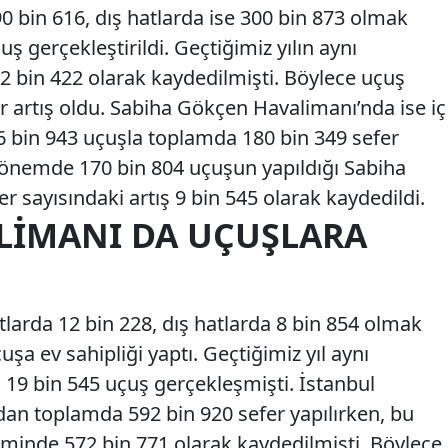
0 bin 616, dış hatlarda ise 300 bin 873 olmak
ş gerçekleştirildi. Geçtiğimiz yılın aynı
 bin 422 olarak kaydedilmişti. Böylece uçuş
bir artış oldu. Sabiha Gökçen Havalimanı’nda ise iç
96 bin 943 uçuşla toplamda 180 bin 349 sefer
dönemde 170 bin 804 uçuşun yapıldığı Sabiha
 sayısındaki artış 9 bin 545 olarak kaydedildi.
LIMANI DA UÇUŞLARA
tlarda 12 bin 228, dış hatlarda 8 bin 854 olmak
şa ev sahipliği yaptı. Geçtiğimiz yıl aynı
9 bin 545 uçuş gerçekleşmişti. İstanbul
an toplamda 592 bin 920 sefer yapılırken, bu
minde 572 bin 771 olarak kaydedilmişti. Böylece