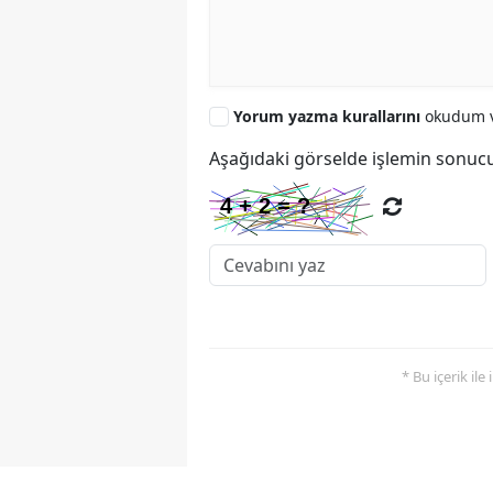
Yorum yazma kurallarını
okudum v
Aşağıdaki görselde işlemin sonucu
* Bu içerik ile