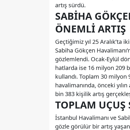
artış sürdü.
SABIHA GÖKÇE
ÖNEMLI ARTIŞ
Geçtiğimiz yıl 25 Aralık’ta ik
Sabiha Gökçen Havalimanı’nd
gözlemlendi. Ocak-Eylül dön
hatlarda ise 16 milyon 209 
kullandı. Toplam 30 milyon 
havalimanında, önceki yılın
bin 383 kişilik artış gerçekleş
TOPLAM UÇUŞ S
İstanbul Havalimanı ve Sab
gözle görülür bir artış yaş