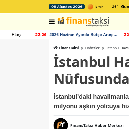
26
°
08 Ağustos 2026
Gün
r seviyesinin
2026 Haziran Ayında Bütçe Artışı
Flaş
22:26
22
Yaşandı
FinansTaksi
Haberler
İstanbul Hava
İstanbul H
Nüfusundan
İstanbul’daki havalimanla
milyonu aşkın yolcuya hi
FinansTaksi Haber Merkezi