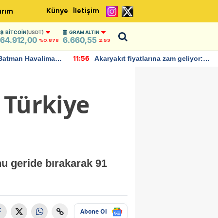
Künye
İletişim
ırım
BITCOIN
(USDT)
GRAM ALTIN
64.912,00
6.660,55
%0.878
2,59
Batman Havalimanı
Akaryakıt fiyatlarına zam geliyor:
11:56
 açıklamalarda
Yeni tarih açıklandı
 Türkiye
nu geride bırakarak 91
Abone Ol