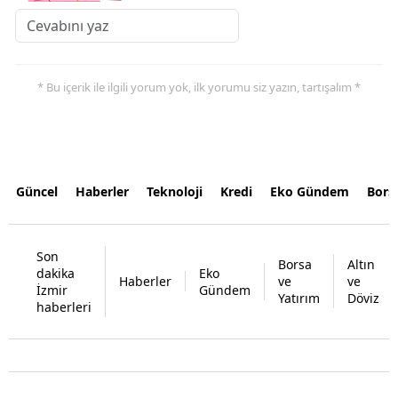
* Bu içerik ile ilgili yorum yok, ilk yorumu siz yazın, tartışalım *
Güncel
Haberler
Teknoloji
Kredi
Eko Gündem
Bors
Son
Borsa
Altın
dakika
Eko
Haberler
ve
ve
İzmir
Gündem
Yatırım
Döviz
haberleri