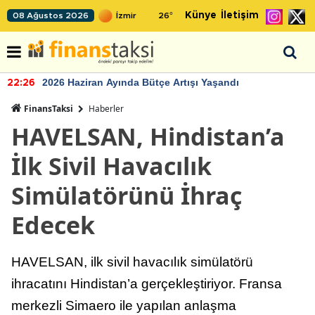
Künye
İletişim
08 Ağustos 2026
26
°
2026 Haziran Ayında Bütçe Artışı Yaşandı
22:26
FinansTaksi
Haberler
HAVELSAN, Hindistan’a
İlk Sivil Havacılık
Simülatörünü İhraç
Edecek
HAVELSAN, ilk sivil havacılık simülatörü
ihracatını Hindistan’a gerçekleştiriyor. Fransa
merkezli Simaero ile yapılan anlaşma