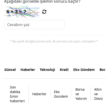
Aşağıdaki görselde işlemin sonucu kaçtır?
* Bu içerik ile ilgili yorum yok, ilk yorumu siz yazın, tartışalım *
Güncel
Haberler
Teknoloji
Kredi
Eko Gündem
Bors
Son
Borsa
Altın
dakika
Eko
Haberler
ve
ve
İzmir
Gündem
Yatırım
Döviz
haberleri