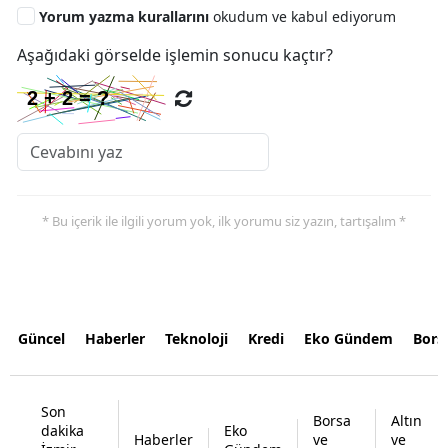
Yorum yazma kurallarını
okudum ve kabul ediyorum
Aşağıdaki görselde işlemin sonucu kaçtır?
* Bu içerik ile ilgili yorum yok, ilk yorumu siz yazın, tartışalım *
Güncel
Haberler
Teknoloji
Kredi
Eko Gündem
Bors
Son
Borsa
Altın
dakika
Eko
Haberler
ve
ve