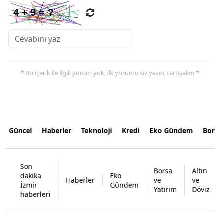
* Bu içerik ile ilgili yorum yok, ilk yorumu siz yazın, tartışalım *
Güncel
Haberler
Teknoloji
Kredi
Eko Gündem
Bors
Son
Borsa
Altın
dakika
Eko
Haberler
ve
ve
İzmir
Gündem
Yatırım
Döviz
haberleri