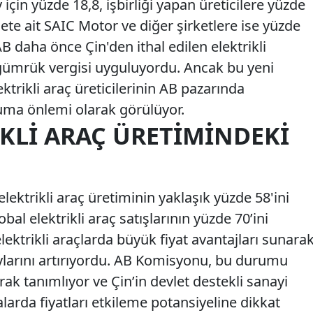
 için yüzde 18,8, işbirliği yapan üreticilere yüzde
lete ait SAIC Motor ve diğer şirketlere ise yüzde
B daha önce Çin'den ithal edilen elektrikli
 gümrük vergisi uyguluyordu. Ancak bu yeni
ektrikli araç üreticilerinin AB pazarında
uma önlemi olarak görülüyor.
IKLI ARAÇ ÜRETIMINDEKI
lektrikli araç üretiminin yaklaşık yüzde 58'ini
bal elektrikli araç satışlarının yüzde 70’ini
 elektrikli araçlarda büyük fiyat avantajları sunarak
ylarını artırıyordu. AB Komisyonu, bu durumu
rak tanımlıyor ve Çin’in devlet destekli sanayi
alarda fiyatları etkileme potansiyeline dikkat