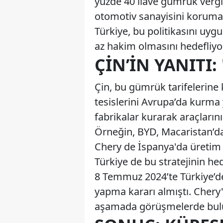
yüzde 40 ilave gümrük vergis
otomotiv sanayisini koruma s
Türkiye, bu politikasını uyg
az hakim olmasını hedefliyor
ÇIN’IN YANITI:
Çin, bu gümrük tarifelerine k
tesislerini Avrupa’da kurma 
fabrikalar kurarak araçların
Örneğin, BYD, Macaristan’da 
Chery de İspanya'da üretim 
Türkiye de bu stratejinin hed
8 Temmuz 2024’te Türkiye’de
yapma kararı almıştı. Chery
aşamada görüşmelerde bulun