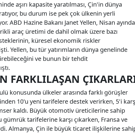
iminde aşırı kapasite yaratılması, Çin'in dünya
ratıyor, bu durum ise pek çok ülkenin yerli
yor. ABD Hazine Bakanı Janet Yellen, Nisan ayında
trikli araç üretimi de dahil olmak üzere bazı
esteklerinin, küresel ekonomik riskler
i. Yellen, bu tür yatırımların dünya genelinde
tirebileceğini ve bunun bir tehdit
ştı.
N FARKLILAŞAN ÇIKARLAR
bulü konusunda ülkeler arasında farklı görüşler
inden 10'u yeni tarifelere destek verirken, 5'i karş
imser kaldı. Büyük otomotiv üreticilerine sahip
bu gümrük tarifelerine karşı çıkarken, Fransa ve
di. Almanya, Çin ile büyük ticaret ilişkilerine sahi