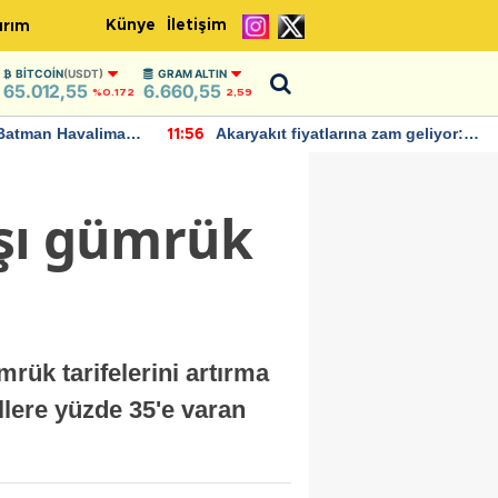
Künye
İletişim
ırım
BITCOIN
(USDT)
GRAM ALTIN
65.012,55
6.660,55
%0.172
2,59
Batman Havalimanı
Akaryakıt fiyatlarına zam geliyor:
11:56
 açıklamalarda
Yeni tarih açıklandı
rşı gümrük
mrük tarifelerini artırma
illere yüzde 35'e varan