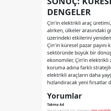
SONUÇ: KÜRES
DENGELER
Çin'in elektrikli araç üreti
alırken, ülkeler arasındaki
üzerindeki etkilerini yeniden
Çin'in küresel pazar payını k
sektöründe büyük bir dönüş
ekonomiler, Çin’in elektrikli
koruma adına farklı strateji
elektrikli araçların daha ya
hızlandıracak yeni fırsatlar d
Yorumlar
Takma Ad
Yorum yapmak için, isterseniz
giriş yapabilir