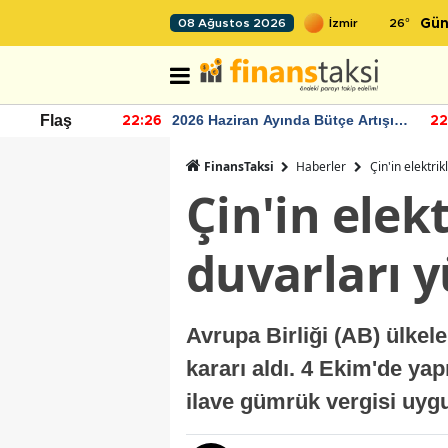
26
°
08 Ağustos 2026
Gün
r seviyesinin
2026 Haziran Ayında Bütçe Artışı
Flaş
22:26
22
Yaşandı
FinansTaksi
Haberler
Çin'in elektri
Çin'in elek
duvarları y
Avrupa Birliği (AB) ülkele
kararı aldı. 4 Ekim'de yap
ilave gümrük vergisi uyg