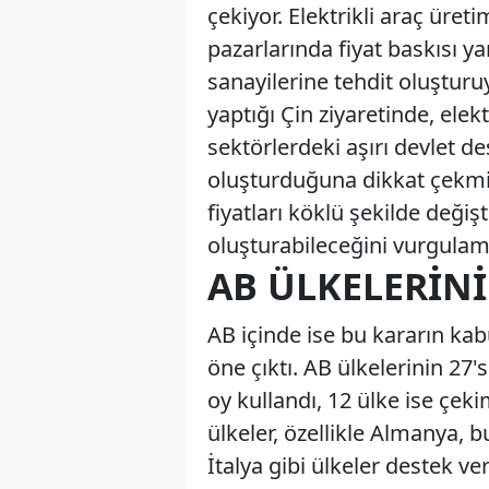
çekiyor. Elektrikli araç üret
pazarlarında fiyat baskısı ya
sanayilerine tehdit oluşturu
yaptığı Çin ziyaretinde, elek
sektörlerdeki aşırı devlet d
oluşturduğuna dikkat çekmişt
fiyatları köklü şekilde değiş
oluşturabileceğini vurgulamı
AB ÜLKELERINI
AB içinde ise bu kararın ka
öne çıktı. AB ülkelerinin 27's
oy kullandı, 12 ülke ise çek
ülkeler, özellikle Almanya, 
İtalya gibi ülkeler destek ver