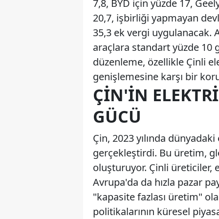
7,8, BYD için yüzde 17, Geely
20,7, işbirliği yapmayan dev
35,3 ek vergi uygulanacak. A
araçlara standart yüzde 10
düzenleme, özellikle Çinli el
genişlemesine karşı bir kor
ÇIN'IN ELEKTR
GÜCÜ
Çin, 2023 yılında dünyadaki e
gerçekleştirdi. Bu üretim, glo
oluşturuyor. Çinli üreticiler,
Avrupa'da da hızla pazar pa
"kapasite fazlası üretim" ola
politikalarının küresel piyas