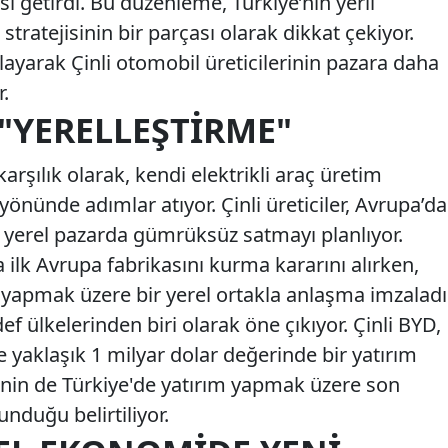
i getirdi. Bu düzenleme, Türkiye’nin yerli
tratejisinin bir parçası olarak dikkat çekiyor.
ulayarak Çinli otomobil üreticilerinin pazara daha
.
 "YERELLEŞTIRME"
arşılık olarak, kendi elektrikli araç üretim
yönünde adımlar atıyor. Çinli üreticiler, Avrupa’da
ı yerel pazarda gümrüksüz satmayı planlıyor.
ilk Avrupa fabrikasını kurma kararını alırken,
yapmak üzere bir yerel ortakla anlaşma imzaladı
ef ülkelerinden biri olarak öne çıkıyor. Çinli BYD,
 yaklaşık 1 milyar dolar değerinde bir yatırım
'nin de Türkiye'de yatırım yapmak üzere son
duğu belirtiliyor.