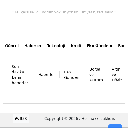
* Bu içerik ile ilgili yorum yok, ilk yorumu siz yazın, tartışalım *
Güncel
Haberler
Teknoloji
Kredi
Eko Gündem
Bors
Son
Borsa
Altın
dakika
Eko
Haberler
ve
ve
İzmir
Gündem
Yatırım
Döviz
haberleri
RSS
Copyright © 2026 . Her hakkı saklıdır.