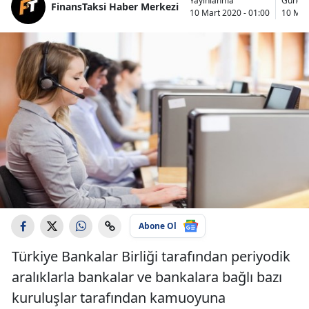
Yayınlanma
Günce
FinansTaksi Haber Merkezi
10 Mart 2020 - 01:00
10 Mar
Abone Ol
Türkiye Bankalar Birliği tarafından periyodik
aralıklarla bankalar ve bankalara bağlı bazı
kuruluşlar tarafından kamuoyuna