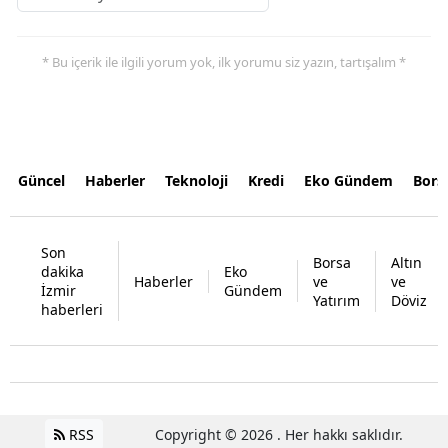
* Bu içerik ile ilgili yorum yok, ilk yorumu siz yazın, tartışalım *
Güncel
Haberler
Teknoloji
Kredi
Eko Gündem
Bors
Son
Borsa
Altın
dakika
Eko
Haberler
ve
ve
İzmir
Gündem
Yatırım
Döviz
haberleri
RSS
Copyright © 2026 . Her hakkı saklıdır.