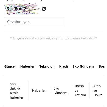
* Bu içerik ile ilgili yorum yok, ilk yorumu siz yazın, tartışalım *
Güncel
Haberler
Teknoloji
Kredi
Eko Gündem
Bors
Son
Borsa
Altın
dakika
Eko
Haberler
ve
ve
İzmir
Gündem
Yatırım
Döviz
haberleri