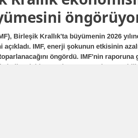
yümesini öngörüyo
MF), Birleşik Krallık'ta büyümenin 2026 yılı
 açıkladı. IMF, enerji şokunun etkisinin azal
oparlanacağını öngördü. IMF'nin raporuna gö
a istikrarlı bir toparlanma süreci yaşayabilir
Yayınlanma
16 Temmuz 2026 - 22:37