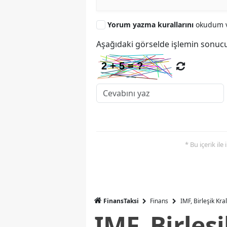
Yorum yazma kurallarını
okudum v
Aşağıdaki görselde işlemin sonucu
* Bu içerik ile
FinansTaksi
Finans
IMF, Birleşik Kr
IMF, Birleş