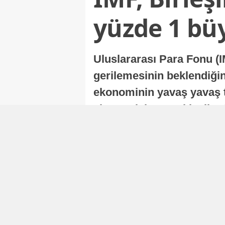
yüzde 1 bü
Uluslararası Para Fonu (I
gerilemesinin beklendiğini
ekonominin yavaş yavaş t
ekonomisi, sonraki yıllard
Nur Duman