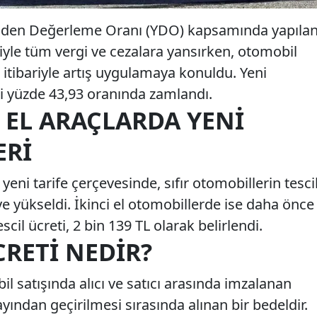
niden Değerleme Oranı (YDO) kapsamında yapıla
riyle tüm vergi ve cezalara yansırken, otomobil
 itibariyle artış uygulamaya konuldu. Yeni
ri yüzde 43,93 oranında zamlandı.
I EL ARAÇLARDA YENI
ERI
 yeni tarife çerçevesinde, sıfır otomobillerin tesci
ye yükseldi. İkinci el otomobillerde ise daha önce
cil ücreti, 2 bin 139 TL olarak belirlendi.
CRETI NEDIR?
bil satışında alıcı ve satıcı arasında imzalanan
yından geçirilmesi sırasında alınan bir bedeldir.