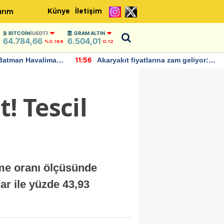
Künye
İletişim
ırım
BITCOIN
(USDT)
GRAM ALTIN
64.784,66
6.504,01
%0.168
0,12
Batman Havalimanı
Akaryakıt fiyatlarına zam geliyor:
11:56
 açıklamalarda
Yeni tarih açıklandı
! Tescil
leme oranı ölçüsünde
ar ile yüzde 43,93