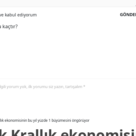
GÖNDE
e kabul ediyorum
 kaçtır?
 ilgili yorum yok, ilk yorumu siz yazın, tartışalım *
allık ekonomisinin bu yıl yüzde 1 büyümesini öngörüyor
ik Krallık ekonomisi