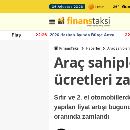
26
°
06 Ağustos 2026
Gün
r seviyesinin
2026 Haziran Ayında Bütçe Artışı
Flaş
22:26
22
Yaşandı
FinansTaksi
Haberler
Araç sahipleri
Araç sahipl
ücretleri z
Sıfır ve 2. el otomobille
yapılan fiyat artışı bugün
oranında zamlandı