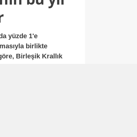
r
nda yüzde 1'e
masıyla birlikte
re, Birleşik Krallık
.
Abone Ol
Finans