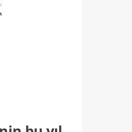
R
nin bu yıl