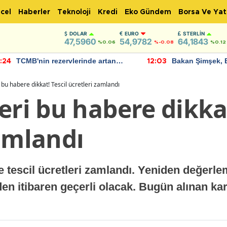
cel
Haberler
Teknoloji
Kredi
Eko Gündem
Borsa Ve Yat
DOLAR
EURO
STERLIN
47,5960
54,9782
64,1843
%0.06
%-0.08
%0.12
TCMB'nin rezervlerinde artan
Bakan Şimşek, 
:24
12:03
momentum devam ediyor
için umut verici
bulundu
 bu habere dikkat! Tescil ücretleri zamlandı
eri bu habere dikkat
amlandı
rde tescil ücretleri zamlandı. Yeniden değer
den itibaren geçerli olacak. Bugün alınan kar