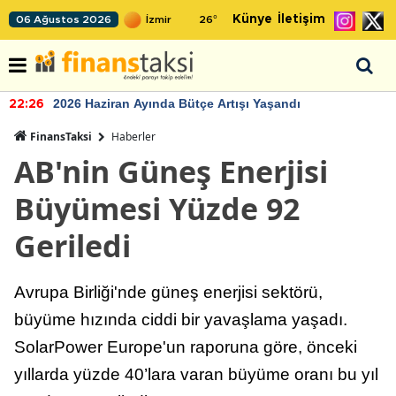
Künye
İletişim
06 Ağustos 2026
26
°
2026 Haziran Ayında Bütçe Artışı Yaşandı
22:26
FinansTaksi
Haberler
AB'nin Güneş Enerjisi
Büyümesi Yüzde 92
Geriledi
Avrupa Birliği'nde güneş enerjisi sektörü,
büyüme hızında ciddi bir yavaşlama yaşadı.
SolarPower Europe'un raporuna göre, önceki
yıllarda yüzde 40’lara varan büyüme oranı bu yıl