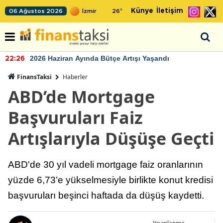
Künye
İletişim
06 Ağustos 2026
26
°
2026 Haziran Ayında Bütçe Artışı Yaşandı
22:26
FinansTaksi
Haberler
ABD’de Mortgage
Başvuruları Faiz
Artışlarıyla Düşüşe Geçti
ABD'de 30 yıl vadeli mortgage faiz oranlarının
yüzde 6,73’e yükselmesiyle birlikte konut kredisi
başvuruları beşinci haftada da düşüş kaydetti.