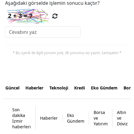
Aşağıdaki görselde işlemin sonucu kaçtır?
* Bu içerik ile ilgili yorum yok, ilk yorumu siz yazın, tartışalım *
Güncel
Haberler
Teknoloji
Kredi
Eko Gündem
Bors
Son
Borsa
Altın
dakika
Eko
Haberler
ve
ve
İzmir
Gündem
Yatırım
Döviz
haberleri