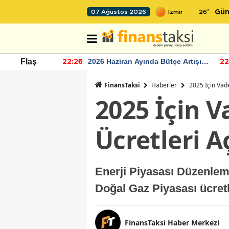
26
°
07 Ağustos 2026
Gün
r seviyesinin
2026 Haziran Ayında Bütçe Artışı
Flaş
22:26
22
Yaşandı
FinansTaksi
Haberler
2025 İçin Vade
2025 İçin V
Ücretleri A
Enerji Piyasası Düzenleme
Doğal Gaz Piyasası ücretle
FinansTaksi Haber Merkezi