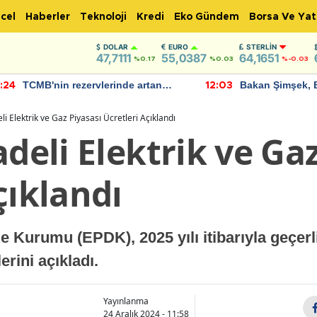
cel
Haberler
Teknoloji
Kredi
Eko Gündem
Borsa Ve Yat
DOLAR
EURO
STERLIN
47,7111
55,0387
64,1651
%0.17
%0.03
%-0.03
TCMB'nin rezervlerinde artan
Bakan Şimşek, 
:24
12:03
momentum devam ediyor
için umut verici
bulundu
li Elektrik ve Gaz Piyasası Ücretleri Açıklandı
adeli Elektrik ve Ga
çıklandı
 Kurumu (EPDK), 2025 yılı itibarıyla geçerli
rini açıkladı.
Yayınlanma
24 Aralık 2024 - 11:58