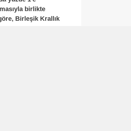
masıyla birlikte
re, Birleşik Krallık
.
Abone Ol
Finans
Bitcoin, 65 bin dolar
seviyesinin altına
düştü...