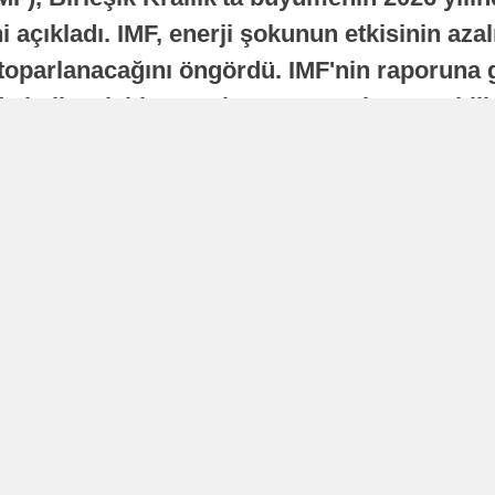
 açıkladı. IMF, enerji şokunun etkisinin azal
oparlanacağını öngördü. IMF'nin raporuna gö
a istikrarlı bir toparlanma süreci yaşayabilir
Yayınlanma
16 Temmuz 2026 - 22:37