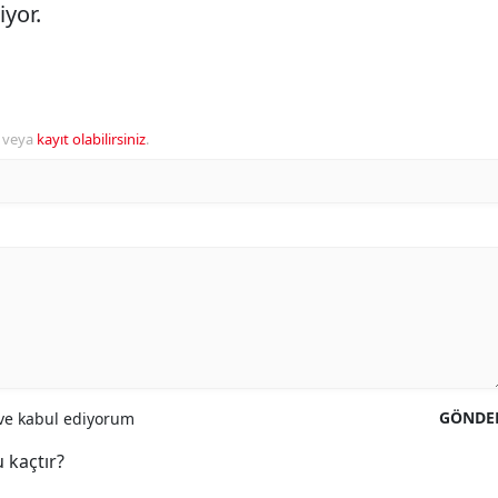
iyor.
veya
kayıt olabilirsiniz
.
GÖNDE
e kabul ediyorum
 kaçtır?