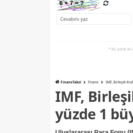
* Bu içerik ile
FinansTaksi
Finans
IMF, Birleşik Kr
IMF, Birleş
yüzde 1 bü
Uluslararası Para Fonu (I