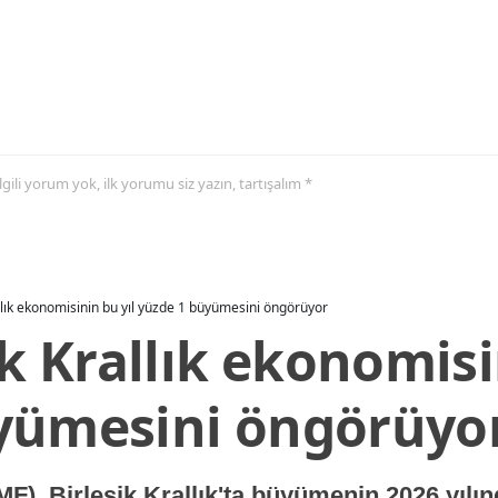
 ilgili yorum yok, ilk yorumu siz yazın, tartışalım *
allık ekonomisinin bu yıl yüzde 1 büyümesini öngörüyor
ik Krallık ekonomisi
yümesini öngörüyo
MF), Birleşik Krallık'ta büyümenin 2026 yılı