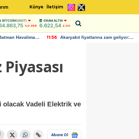
Künye
İletişim
ırım
BITCOIN
(USDT)
GRAM ALTIN
64.863,75
6.622,54
%0.355
2,00
Batman Havalimanı
Akaryakıt fiyatlarına zam geliyor:
11:56
 açıklamalarda
Yeni tarih açıklandı
z Piyasası
 olacak Vadeli Elektrik ve
Abone Ol