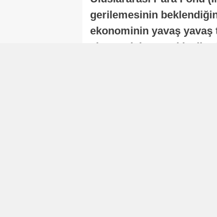
gerilemesinin beklendiğini
ekonominin yavaş yavaş t
ekonomisi, sonraki yıllard
Nur Duman