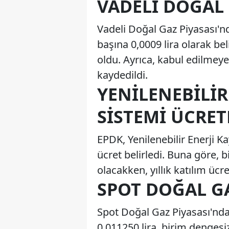
VADELI DOĞAL 
Vadeli Doğal Gaz Piyasası'n
başına 0,0009 lira olarak beli
oldu. Ayrıca, kabul edilmeyen
kaydedildi.
YENILENEBILIR
SISTEMI ÜCRET
EPDK, Yenilenebilir Enerji Ka
ücret belirledi. Buna göre, 
olacakken, yıllık katılım ücr
SPOT DOĞAL GA
Spot Doğal Gaz Piyasası'nda
0,011250 lira, birim dengesiz