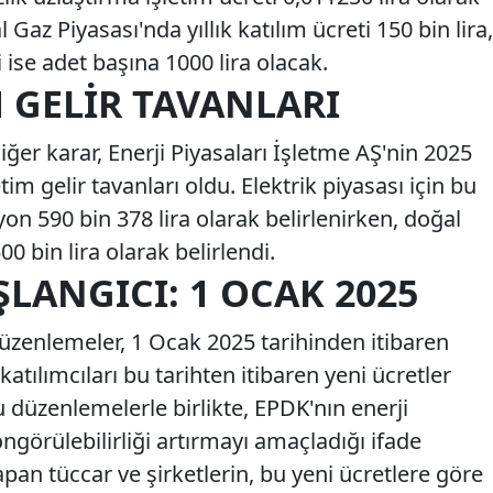
 Gaz Piyasası'nda yıllık katılım ücreti 150 bin lira,
 ise adet başına 1000 lira olacak.
M GELIR TAVANLARI
iğer karar, Enerji Piyasaları İşletme AŞ'nin 2025
letim gelir tavanları oldu. Elektrik piyasası için bu
yon 590 bin 378 lira olarak belirlenirken, doğal
00 bin lira olarak belirlendi.
LANGICI: 1 OCAK 2025
düzenlemeler, 1 Ocak 2025 tarihinden itibaren
atılımcıları bu tarihten itibaren yeni ücretler
 düzenlemelerle birlikte, EPDK'nın enerji
öngörülebilirliği artırmayı amaçladığı ifade
apan tüccar ve şirketlerin, bu yeni ücretlere göre