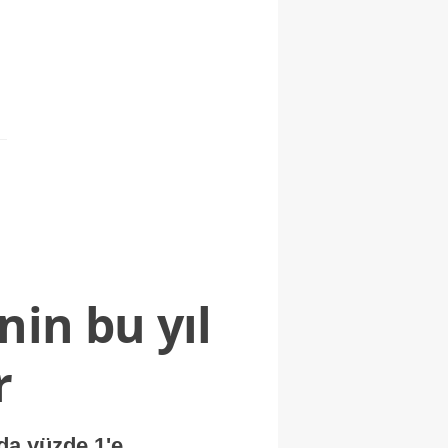
nin bu yıl
r
nda yüzde 1'e