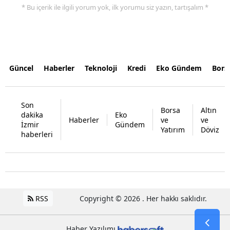
* Bu içerik ile ilgili yorum yok, ilk yorumu siz yazın, tartışalım *
Güncel
Haberler
Teknoloji
Kredi
Eko Gündem
Bors
Son
Borsa
Altın
dakika
Eko
Haberler
ve
ve
İzmir
Gündem
Yatırım
Döviz
haberleri
RSS
Copyright © 2026 . Her hakkı saklıdır.
Haber Yazılımı