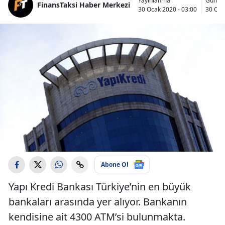
Yayınlanma
Günce
FinansTaksi Haber Merkezi
30 Ocak 2020 - 03:00
30 Oca
Abone Ol
Yapı Kredi Bankası Türkiye’nin en büyük
bankaları arasında yer alıyor. Bankanın
kendisine ait 4300 ATM’si bulunmakta.