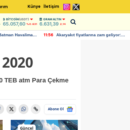
Künye
İletişim
ırım
BITCOIN
(USDT)
GRAM ALTIN
65.057,60
6.631,39
4
%0.631
2,14
Batman Havalimanı
Akaryakıt fiyatlarına zam geliyor:
11:56
 açıklamalarda
Yeni tarih açıklandı
 2020
20 TEB atm Para Çekme
Abone Ol
Güncel