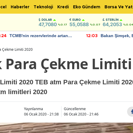
cel
Haberler
Teknoloji
Kredi
Eko Gündem
Borsa Ve Yat
DOLAR
EURO
STERLIN
47,7080
55,0588
64,2053
%0.17
%0.07
%0.0
TCMB'nin rezervlerinde artan
Bakan Şimşek, 
:24
12:03
momentum devam ediyor
için umut verici
bulundu
a Çekme Limiti 2020
 Para Çekme Limiti
Limiti 2020 TEB atm Para Çekme Limiti 20
tm limitleri 2020
Yayınlanma
Güncellenme
06 Ocak 2020 - 21:38
06 Ocak 2020 - 21:46