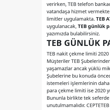
verirken, TEB telefon bankacı
vatandaşa hizmet vermekte. 
limitler uygulamakta.
TEB A
uygulanacak,
TEB günlük pa
yazımızda bulabilirsiniz.
TEB GÜNLÜK PA
TEB nakit çekme limiti 2020
Müşteriler TEB Şubelerinde
yaşamazlar ancak yüklü mikt
Şubelerine bu konuda öncede
istemeleri işlemlerinin dah
para çekme limiti ise 2020 yı
Bununla birlikte tek seferde
unutulmamalıdır. CEPTETEB g