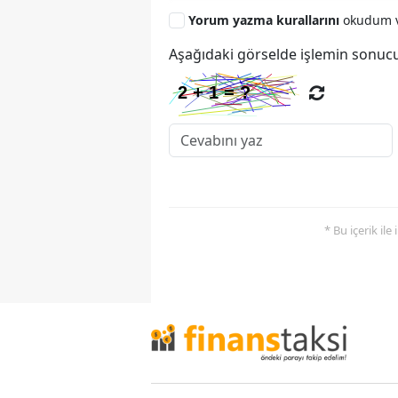
Yorum yazma kurallarını
okudum v
Aşağıdaki görselde işlemin sonucu
* Bu içerik ile