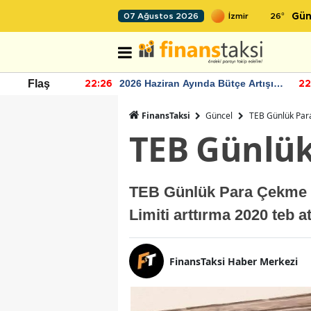
26
°
07 Ağustos 2026
Gün
r seviyesinin
2026 Haziran Ayında Bütçe Artışı
Flaş
22:26
22
Yaşandı
FinansTaksi
Güncel
TEB Günlük Par
TEB Günlük
TEB Günlük Para Çekme 
Limiti arttırma 2020 teb a
FinansTaksi Haber Merkezi