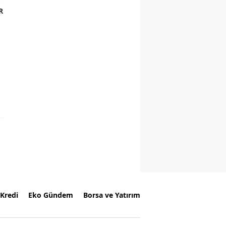
R
Kredi
Eko Gündem
Borsa ve Yatırım