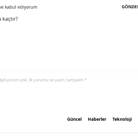
GÖNDE
e kabul ediyorum
 kaçtır?
 ilgili yorum yok, ilk yorumu siz yazın, tartışalım *
Güncel
Haberler
Teknoloji