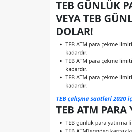
TEB GÜNLÜK P
VEYA TEB GÜNL
DOLAR!
TEB ATM para çekme limiti E
kadardır.
TEB ATM para çekme limiti d
kadardır.
TEB ATM para çekme limiti S
kadardır.
TEB çalışma saatleri 2020 iç
TEB ATM PARA 
TEB günlük para yatırma limi
TEB ATM’lerinden kartsız kr