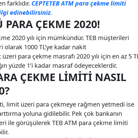
n farklıdır.
CEPTETEB ATM para çekme limiti
lgi edinebilirsiniz.
Ü PARA ÇEKME 2020!
kme 2020 yılı için mümkündür. TEB müşterileri
eri olarak 1000 TL’ye kadar nakit
t üzeri para çekme masrafı 2020 yılı için en az 5 T
ın yüzde 1’i kadar masraf ödeyeceklerdir.
RA ÇEKME LIMITI NASIL
0?
i, limit üzeri para çekmeye rağmen yetmedi ise
ttırma yoluna gidilebilir. Pek çok bankanın
eri ile görüşülerek TEB ATM para çekme limiti
lir.