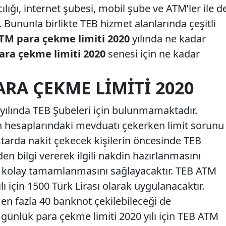
lığı, internet şubesi, mobil şube ve ATM’ler ile d
Bununla birlikte TEB hizmet alanlarında çeşitli
TM para çekme limiti 2020
yılında ne kadar
ra çekme limiti 2020
senesi için ne kadar
RA ÇEKME LIMITI 2020
 yılında TEB Şubeleri için bulunmamaktadır.
n hesaplarındaki mevduatı çekerken limit sorunu
arda nakit çekecek kişilerin öncesinde TEB
n bilgi vererek ilgili nakdin hazırlanmasını
a kolay tamamlanmasını sağlayacaktır. TEB ATM
lı için 1500 Türk Lirası olarak uygulanacaktır.
 en fazla 40 banknot çekilebileceği de
ünlük para çekme limiti 2020 yılı için TEB ATM