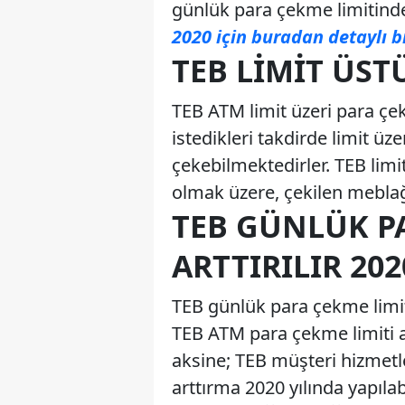
günlük para çekme limitinde
2020 için buradan detaylı bi
TEB LIMIT ÜST
TEB ATM limit üzeri para çe
istedikleri takdirde limit üz
çekebilmektedirler. TEB limi
olmak üzere, çekilen meblağ
TEB GÜNLÜK PA
ARTTIRILIR 202
TEB günlük para çekme limit
TEB ATM para çekme limiti ar
aksine; TEB müşteri hizmetl
arttırma 2020 yılında yapılabi