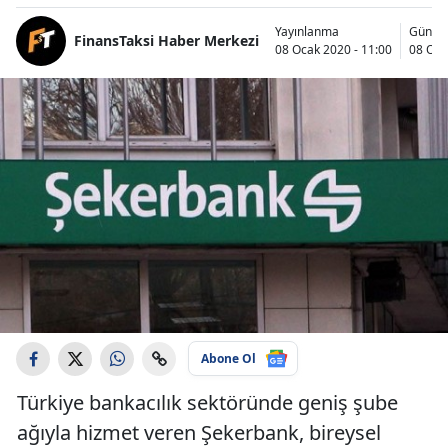
Yayınlanma
Günce
FinansTaksi Haber Merkezi
08 Ocak 2020 - 11:00
08 Oca
Abone Ol
Türkiye bankacılık sektöründe geniş şube
ağıyla hizmet veren Şekerbank, bireysel