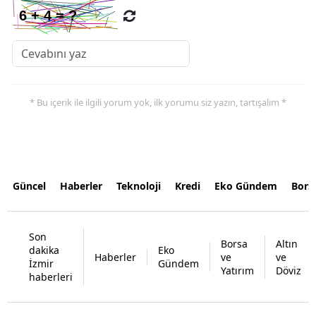
* Bu içerik ile ilgili yorum yok, ilk yorumu siz yazın, tartışalım *
Güncel
Haberler
Teknoloji
Kredi
Eko Gündem
Bors
Son
Borsa
Altın
dakika
Eko
Haberler
ve
ve
İzmir
Gündem
Yatırım
Döviz
haberleri