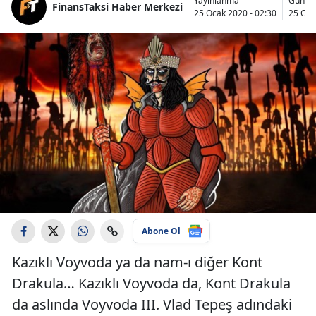
Yayınlanma
Günce
FinansTaksi Haber Merkezi
25 Ocak 2020 - 02:30
25 Oca
Abone Ol
Kazıklı Voyvoda ya da nam-ı diğer Kont
Drakula… Kazıklı Voyvoda da, Kont Drakula
da aslında Voyvoda III. Vlad Tepeş adındaki