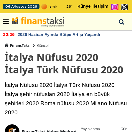
Künye
İletişim
06 Ağustos 2026
26
°
2026 Haziran Ayında Bütçe Artışı Yaşandı
22:26
FinansTaksi
Güncel
İtalya Nüfusu 2020
İtalya Türk Nüfusu 2020
İtalya Nüfusu 2020 İtalya Türk Nüfusu 2020
İtalya şehir nüfusları 2020 İtalya en büyük
şehirleri 2020 Roma nüfusu 2020 Milano Nüfusu
2020
Yayınlanma
Günce
FinansTaksi Haber Merkezi