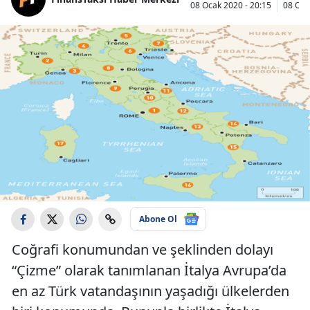
08 Ocak 2020 - 20:15
08 Oca
Abone Ol
Coğrafi konumundan ve şeklinden dolayı
“Çizme” olarak tanımlanan İtalya Avrupa’da
en az Türk vatandaşının yaşadığı ülkelerden