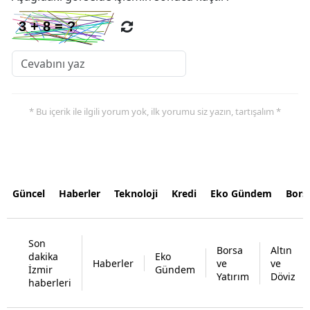
* Bu içerik ile ilgili yorum yok, ilk yorumu siz yazın, tartışalım *
Güncel
Haberler
Teknoloji
Kredi
Eko Gündem
Bors
Son
Borsa
Altın
dakika
Eko
Haberler
ve
ve
İzmir
Gündem
Yatırım
Döviz
haberleri