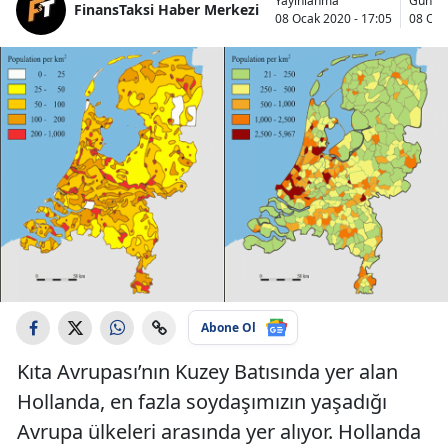
Yayınlanma
Günce
FinansTaksi Haber Merkezi
08 Ocak 2020 - 17:05
08 Oca
Abone Ol
Kıta Avrupası’nın Kuzey Batısında yer alan
Hollanda, en fazla soydaşımızın yaşadığı
Avrupa ülkeleri arasında yer alıyor. Hollanda