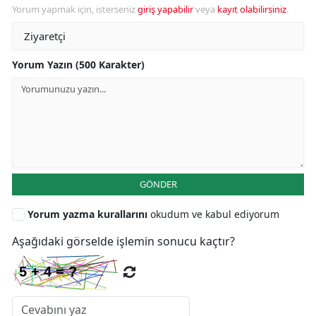
Yorum yapmak için, isterseniz
giriş yapabilir
veya
kayıt olabilirsiniz
.
Yorum Yazın (500 Karakter)
GÖNDER
Yorum yazma kurallarını
okudum ve kabul ediyorum
Aşağıdaki görselde işlemin sonucu kaçtır?