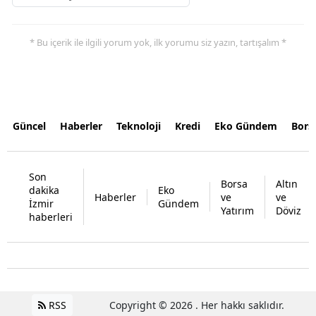
* Bu içerik ile ilgili yorum yok, ilk yorumu siz yazın, tartışalım *
Güncel
Haberler
Teknoloji
Kredi
Eko Gündem
Bors
Son
Borsa
Altın
dakika
Eko
Haberler
ve
ve
İzmir
Gündem
Yatırım
Döviz
haberleri
RSS
Copyright © 2026 . Her hakkı saklıdır.