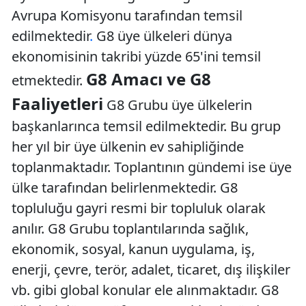
Avrupa Komisyonu tarafından temsil
edilmektedir
.
G8 üye ülkeleri dünya
ekonomisinin takribi yüzde 65'ini temsil
G8 Amacı ve G8
etmektedir.
Faaliyetleri
G8 Grubu üye ülkelerin
başkanlarınca temsil edilmektedir. Bu grup
her yıl bir üye ülkenin ev sahipliğinde
toplanmaktadır. Toplantının gündemi ise üye
ülke tarafından belirlenmektedir. G8
topluluğu gayri resmi bir topluluk olarak
anılır. G8 Grubu toplantılarında sağlık,
ekonomik, sosyal, kanun uygulama, iş,
enerji, çevre, terör, adalet, ticaret, dış ilişkiler
vb. gibi global konular ele alınmaktadır. G8