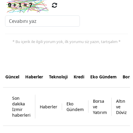
* Bu içerik ile ilgili yorum yok, ilk yorumu siz yazın, tartışalım *
Güncel
Haberler
Teknoloji
Kredi
Eko Gündem
Bors
Son
Borsa
Altın
dakika
Eko
Haberler
ve
ve
İzmir
Gündem
Yatırım
Döviz
haberleri