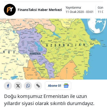
Yayınlanma
Günce
FinansTaksi Haber Merkezi
11 Ocak 2020 - 03:01
11 Oca
Abone Ol
Doğu komşumuz Ermenistan ile uzun
yıllardır siyasi olarak sıkıntılı durumdayız.