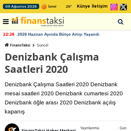
Künye
İletişim
09 Ağustos 2026
26
°
2026 Haziran Ayında Bütçe Artışı Yaşandı
22:26
FinansTaksi
Güncel
Denizbank Çalışma
Saatleri 2020
Denizbank Çalışma Saatleri 2020 Denizbank
mesai saatleri 2020 Denizbank cumartesi 2020
Denizbank öğle arası 2020 Denizbank açılış
kapanış
Yayınlanma
Günce
FinansTaksi Haber Merkezi