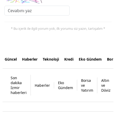
* Bu içerik ile ilgili yorum yok, ilk yorumu siz yazın, tartışalım *
Güncel
Haberler
Teknoloji
Kredi
Eko Gündem
Bors
Son
Borsa
Altın
dakika
Eko
Haberler
ve
ve
İzmir
Gündem
Yatırım
Döviz
haberleri