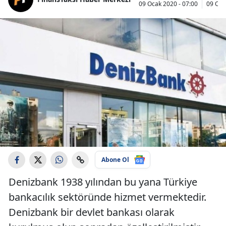
09 Ocak 2020 - 07:00
09 Oca
Abone Ol
Denizbank 1938 yılından bu yana Türkiye
bankacılık sektöründe hizmet vermektedir.
Denizbank bir devlet bankası olarak