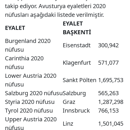
takip ediyor. Avusturya eyaletleri 2020
nüfusları aşağıdaki listede verilmiştir.
EYALET
EYALET
BAŞKENTİ
Burgenland 2020
Eisenstadt
300,942
nüfusu
Carinthia 2020
Klagenfurt
571,077
nüfusu
Lower Austria 2020
Sankt Pölten
1,695,753
nüfusu
Salzburg 2020 nüfusu
Salzburg
565,263
Styria 2020 nüfusu
Graz
1,287,298
Tyrol 2020 nüfusu
Innsbruck
766,153
Upper Austria 2020
Linz
1,501,045
nüfusu