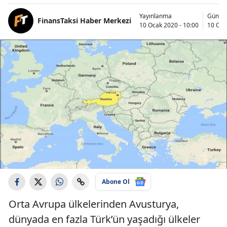
Yayınlanma
Günce
FinansTaksi Haber Merkezi
10 Ocak 2020 - 10:00
10 Oca
Abone Ol
Orta Avrupa ülkelerinden Avusturya,
dünyada en fazla Türk’ün yaşadığı ülkeler