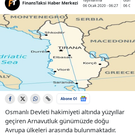
Yayınlanma
Günce
FinansTaksi Haber Merkezi
06 Ocak 2020 - 06:27
06 Oca
Abone Ol
Osmanlı Devleti hakimiyeti altında yüzyıllar
geçiren Arnavutluk günümüzde doğu
Avrupa ülkeleri arasında bulunmaktadır.