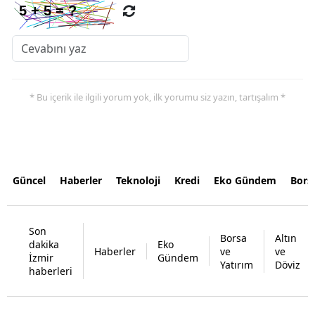
* Bu içerik ile ilgili yorum yok, ilk yorumu siz yazın, tartışalım *
Güncel
Haberler
Teknoloji
Kredi
Eko Gündem
Bors
Son
Borsa
Altın
dakika
Eko
Haberler
ve
ve
İzmir
Gündem
Yatırım
Döviz
haberleri